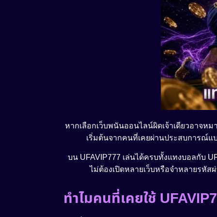
หากเลือกเว็บพนันออนไลน์ผิดเจ้าเดียวอาจหมาย
เริ่มต้นจากคนที่เคยผ่านประสบการณ์แบบนั
บน UFAVIP777 เล่นได้ครบทั้งแทงบอลกับ UFAB
ไม่ต้องเปิดหลายเว็บหรือจำหลายรหัสผ
ทำไมคนที่เคยใช้ UFAVIP77