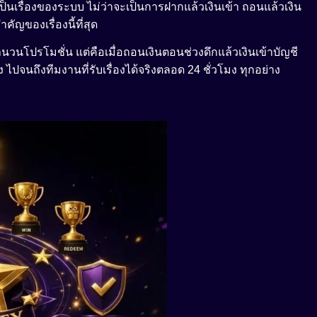
ป็นเรื่องของระบบ ไม่ว่าจะเป็นการฝากแล้วเงินเข้า ถอนแล้วเงิน
ญของเรื่องนี้ที่สุด
อจำนวนโปรโมชั่น แต่คือเมื่อถอนเงินตอนช่วงดึกแล้วเงินเข้าบัญชี
ปจนถึงทีมงานที่รับเรื่องได้จริงตลอด 24 ชั่วโมง ทุกอย่าง