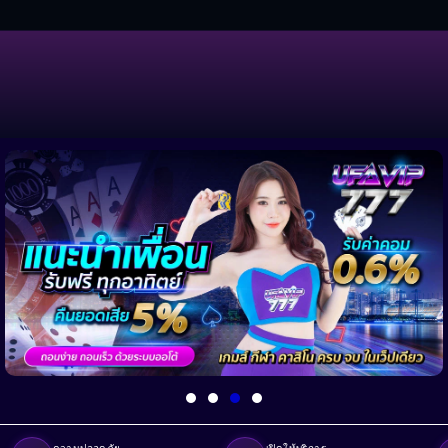
ความปลอดภัย
เปิดให้บริการ