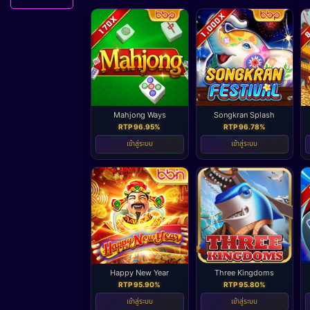
Mahjong Ways
Songkran Splash
RTP 96.95%
RTP 96.78%
เข้าสู่ระบบ
เข้าสู่ระบบ
Happy New Year
Three Kingdoms
RTP 95.90%
RTP 95.80%
เข้าสู่ระบบ
เข้าสู่ระบบ