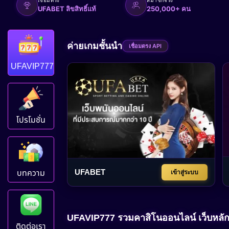
UFABET ลิขสิทธิ์แท้
250,000+ คน
ค่ายเกมชั้นนำ
เชื่อมตรง API
UFAVIP777
โปรโมชั่น
บทความ
UFABET
เข้าสู่ระบบ
UFAVIP777 รวมคาสิโนออนไลน์ เว็บหลัก 
ติดต่อเรา