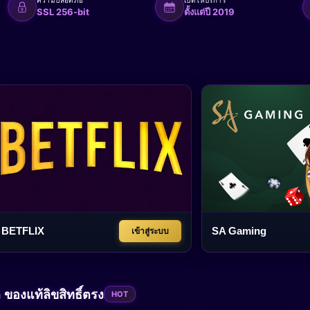
SSL 256-bit
ตั้งแต่ปี 2019
BETFLIX
SA Gaming
เข้าสู่ระบบ
ของแท้ลิขสิทธิ์ตรง
HOT