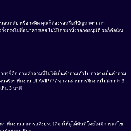
ุ่ง นอนหลับ หรือกดผิด คุณก็ต้องรอหรือมีปัญหาตามมา
่งตรงไปที่ธนาคารเลย ไม่มีใครมานั่งรอกดอนุมัติ ผลก็คือเงิน
เกตง่ายๆก็คือ ถามคำถามที่ไม่ได้เป็นคำถามทั่วไป อาจจะเป็นคำถาม
กับคนจริงๆ ทีมงาน UFAVIP777 ทุกคนผ่านการฝึกงานไม่ต่ำกว่า 3
เกิน 3 นาที
หา ทีมงานสามารถดึงประวัติมาให้ดูได้ทันทีโดยไม่มีการแก้ไข