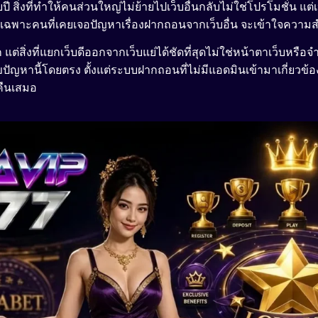
ิ่งที่ทำให้คนส่วนใหญ่ไม่ย้ายไปเว็บอื่นกลับไม่ใช่โปรโมชั่น แต่เ
ยเฉพาะคนที่เคยเจอปัญหาเรื่องฝากถอนจากเว็บอื่น จะเข้าใจความสำคั
 แต่สิ่งที่แยกเว็บดีออกจากเว็บแย่ได้ชัดที่สุดไม่ใช่หน้าตาเว็บหรื
ญหานี้โดยตรง ตั้งแต่ระบบฝากถอนที่ไม่มีแอดมินเข้ามาเกี่ยวข้อง ไ
้คืนเสมอ