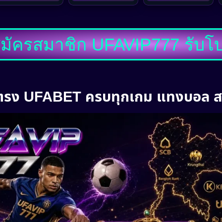
มัครสมาชิก UFAVIP777 รับโ
ตรง UFABET ครบทุกเกม แทงบอล สล