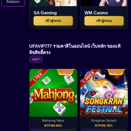
ติดต่อเรา
SA Gaming
WM Casino
เข้าสู่ระบบ
เข้าสู่ระบบ
UFAVIP777 รวมคาสิโนออนไลน์ เว็บหลัก ของแท้
ลิขสิทธิ์ตรง
HOT
Mahjong Ways
Songkran Splash
RTP 96.95%
RTP 96.78%