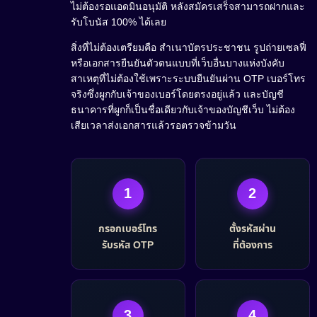
ไม่ต้องรอแอดมินอนุมัติ หลังสมัครเสร็จสามารถฝากและ
รับโบนัส 100% ได้เลย
สิ่งที่ไม่ต้องเตรียมคือ สำเนาบัตรประชาชน รูปถ่ายเซลฟี่
หรือเอกสารยืนยันตัวตนแบบที่เว็บอื่นบางแห่งบังคับ
สาเหตุที่ไม่ต้องใช้เพราะระบบยืนยันผ่าน OTP เบอร์โทร
จริงซึ่งผูกกับเจ้าของเบอร์โดยตรงอยู่แล้ว และบัญชี
ธนาคารที่ผูกก็เป็นชื่อเดียวกับเจ้าของบัญชีเว็บ ไม่ต้อง
เสียเวลาส่งเอกสารแล้วรอตรวจข้ามวัน
1
2
กรอกเบอร์โทร
ตั้งรหัสผ่าน
รับรหัส OTP
ที่ต้องการ
3
4