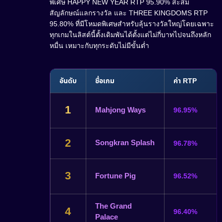
พิเศษ HAPPY NEW YEAR RTP 95.90% สะสม
สัญลักษณ์แลกรางวัล และ THREE KINGDOMS RTP
95.80% ที่มีโหมดพิเศษสำหรับลุ้นรางวัลใหญ่โดยเฉพาะ
ทุกเกมในลิสต์นี้ตั้งเดิมพันได้ตั้งแต่ไม่กี่บาทไปจนถึงหลัก
หมื่น เหมาะกับทุกระดับไม่มีขั้นต่ำ
อันดับ
ชื่อเกม
ค่า RTP
1
Mahjong Ways
96.95%
2
Songkran Splash
96.78%
3
Fortune Pig
96.52%
The Grand
4
96.40%
Palace