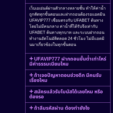
เว็บเอเย่นต์ผ่านตัวกลางหลายชั้น ทำให้ค่าน้ำ
ถูกตัดทุกขั้นตอนและฝากถอนต้องรอแอดมิน
UFAVIP777 เชื่อมตรงกับ UFABET ต้นทาง
โดยไม่มีคนกลาง ค่าน้ำที่ได้รับจึงเท่ากับ
UFABET ต้นทางทุกบาท และระบบฝากถอน
ทำงานอัตโนมัติตลอด 24 ชั่วโมง ไม่มีแอดมิ
นมาเกี่ยวข้องในทุกขั้นตอน
UFAVIP777 ฝากถอนขั้นต่ำเท่าไหร่
มีค่าธรรมเนียมไหม
ถ้าเจอปัญหาตอนช่วงดึก มีคนรับ
เรื่องไหม
สมัครแล้วรับโบนัสได้เลยไหม หรือ
ต้องรอ
ถ้าลืมรหัสผ่าน ต้องทำยังไง