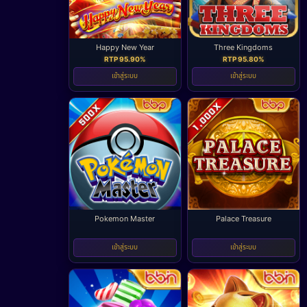
Happy New Year
Three Kingdoms
RTP 95.90%
RTP 95.80%
เข้าสู่ระบบ
เข้าสู่ระบบ
Pokemon Master
Palace Treasure
-
-
เข้าสู่ระบบ
เข้าสู่ระบบ