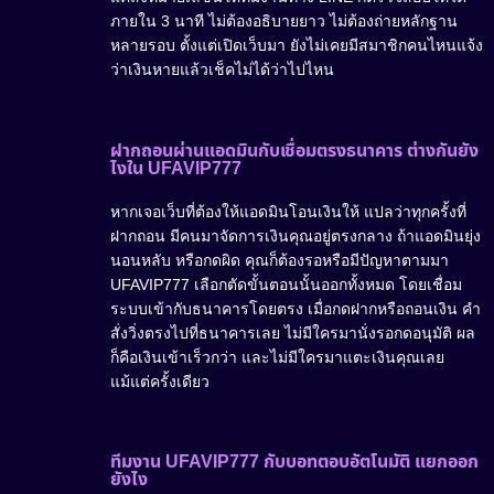
ภายใน 3 นาที ไม่ต้องอธิบายยาว ไม่ต้องถ่ายหลักฐาน
หลายรอบ ตั้งแต่เปิดเว็บมา ยังไม่เคยมีสมาชิกคนไหนแจ้ง
ว่าเงินหายแล้วเช็คไม่ได้ว่าไปไหน
ฝากถอนผ่านแอดมินกับเชื่อมตรงธนาคาร ต่างกันยัง
ไงใน UFAVIP777
หากเจอเว็บที่ต้องให้แอดมินโอนเงินให้ แปลว่าทุกครั้งที่
ฝากถอน มีคนมาจัดการเงินคุณอยู่ตรงกลาง ถ้าแอดมินยุ่ง
นอนหลับ หรือกดผิด คุณก็ต้องรอหรือมีปัญหาตามมา
UFAVIP777 เลือกตัดขั้นตอนนั้นออกทั้งหมด โดยเชื่อม
ระบบเข้ากับธนาคารโดยตรง เมื่อกดฝากหรือถอนเงิน คำ
สั่งวิ่งตรงไปที่ธนาคารเลย ไม่มีใครมานั่งรอกดอนุมัติ ผล
ก็คือเงินเข้าเร็วกว่า และไม่มีใครมาแตะเงินคุณเลย
แม้แต่ครั้งเดียว
ทีมงาน UFAVIP777 กับบอทตอบอัตโนมัติ แยกออก
ยังไง