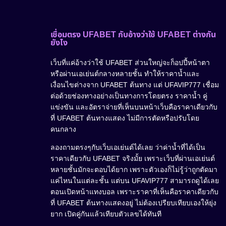
เชื่อมตรง UFABET กับอ้างว่าใช้ UFABET ต่างกัน
ยังไง
เว็บที่แค่อ้างว่าใช้ UFABET ส่วนใหญ่จะก็อปปี้หน้าตา
หรือผ่านเอเย่นต์กลางหลายชั้น ทำให้ราคาน้ำและ
เงื่อนไขต่างจาก UFABET ต้นทาง แต่ UFAVIP777 เชื่อม
ต่อด้วยช่องทางอย่างเป็นทางการโดยตรง ราคาน้ำ คู่
แข่งขัน และอัตราจ่ายที่เห็นบนหน้าเว็บคือราคาเดียวกับ
ที่ UFABET ต้นทางแสดง ไม่มีการตัดหรือปรับโดย
คนกลาง
ลองถามตรงๆกับเว็บเอเย่นต์ได้เลย ว่าค่าน้ำที่ได้เป็น
ราคาเดียวกับ UFABET จริงมั้ย เพราะเว็บที่ผ่านเอเย่นต์
หลายชั้นมักจะตอบได้ยาก เพราะตัวเองก็ไม่รู้ว่าถูกตัดมา
แค่ไหนในแต่ละชั้น แต่บน UFAVIP777 สามารถดูได้เลย
ตอนเปิดหน้าแทงบอล เพราะราคาที่เห็นคือราคาเดียวกับ
ที่ UFABET ต้นทางแสดงอยู่ ไม่ต้องเปรียบเทียบเองให้ยุ่ง
ยาก เปิดคู่กันแล้วเทียบตัวเลขได้ทันที