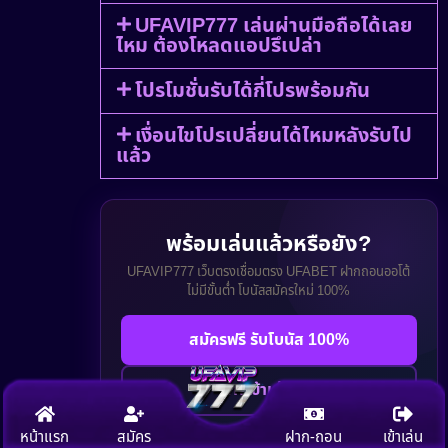
UFAVIP777 เล่นผ่านมือถือได้เลย
ไหม ต้องโหลดแอปรึเปล่า
โปรโมชั่นรับได้กี่โปรพร้อมกัน
เงื่อนไขโปรเปลี่ยนได้ไหมหลังรับไป
แล้ว
พร้อมเล่นแล้วหรือยัง?
UFAVIP777 เว็บตรงเชื่อมตรง UFABET ฝากถอนออโต้
ไม่มีขั้นต่ำ โบนัสสมัครใหม่ 100%
สมัครฟรี รับโบนัส 100%
ทางเข้าเล่นเลย
หน้าแรก
สมัคร
ฝาก-ถอน
เข้าเล่น