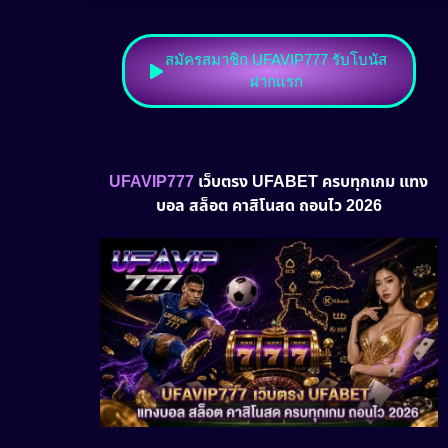
สมัครสมาชิก UFAVIP777 รับโบนัส
ฝากแรก
UFAVIP777
เว็บตรง UFABET ครบทุกเกม แทง
บอล สล็อต คาสิโนสด ถอนไว 2026