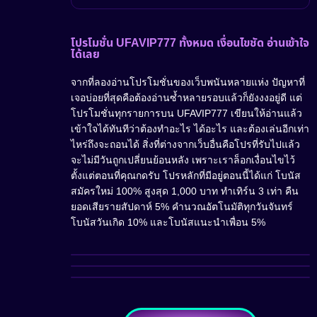
โปรโมชั่น UFAVIP777 ทั้งหมด เงื่อนไขชัด อ่านเข้าใจ
ได้เลย
จากที่ลองอ่านโปรโมชั่นของเว็บพนันหลายแห่ง ปัญหาที่
เจอบ่อยที่สุดคือต้องอ่านซ้ำหลายรอบแล้วก็ยังงงอยู่ดี แต่
โปรโมชั่นทุกรายการบน UFAVIP777 เขียนให้อ่านแล้ว
เข้าใจได้ทันทีว่าต้องทำอะไร ได้อะไร และต้องเล่นอีกเท่า
ไหร่ถึงจะถอนได้ สิ่งที่ต่างจากเว็บอื่นคือโปรที่รับไปแล้ว
จะไม่มีวันถูกเปลี่ยนย้อนหลัง เพราะเราล็อกเงื่อนไขไว้
ตั้งแต่ตอนที่คุณกดรับ โปรหลักที่มีอยู่ตอนนี้ได้แก่ โบนัส
สมัครใหม่ 100% สูงสุด 1,000 บาท ทำเทิร์น 3 เท่า คืน
ยอดเสียรายสัปดาห์ 5% คำนวณอัตโนมัติทุกวันจันทร์
โบนัสวันเกิด 10% และโบนัสแนะนำเพื่อน 5%