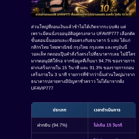
ส่วนใหญ่ที่ถอนเงินแล้วช้าไม่ได้เกิดจากระบบพัง แต่
เพราะมีคนนั่งรออนุมัติอยู่ตรงกลาง UFAVIP777 เลือกตัด
ขั้นตอนนั้นออกและเชื่อมตรงกับธนาคาร 5 แห่ง ได้แก่
กสิกรไทย ไทยพาณิชย์ กรุงไทย กรุงเทพ และทรูมันนี่
วอลเล็ท กดถอนปุ๊บคำสั่งวิ่งตรงไปที่ธนาคารเลย ไม่มีใคร
มากดอนุมัติให้รอ จากข้อมูลที่เก็บมา 94.7% ของรายการ
ฝากเสร็จภายใน 15 วินาที และ 91.3% ของรายการถอน
เสร็จภายใน 3 นาที รายการที่ช้ากว่านั้นส่วนใหญ่มาจาก
ธนาคารปลายทางมีปัญหาชั่วคราว ไม่ได้มาจากฝั่ง
UFAVIP777
ประเภท
เวลาดำเนินการ
ฝากเงิน (94.7%)
ไม่เกิน 15 วินาที