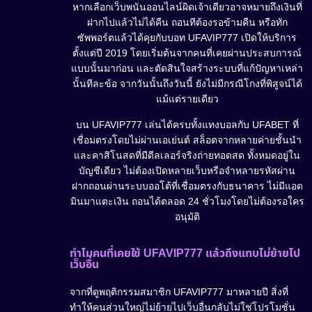
หากเลือกเว็บพนันออนไลน์ผิดเจ้าเดียวอาจหมายถึงเงินที่
ฝากไปแล้วไม่ได้คืน ถอนทีต้องรอข้ามคืน หรือทัก
ซัพพอร์ตแล้วได้คุยกับบอท UFAVIP777 เปิดให้บริการ
ตั้งแต่ปี 2019 โดยเริ่มต้นจากคนที่เคยผ่านประสบการณ์
แบบนั้นมาก่อน และตัดสินใจสร้างระบบที่แก้ปัญหาเหล่า
นั้นทีละข้อ จากวันนั้นถึงวันนี้ ยังไม่มีกรณีโกงที่พิสูจน์ได้
แม้แต่รายเดียว
บน UFAVIP777 เล่นได้ครบทั้งแทงบอลกับ UFABET ที่
เชื่อมตรงโดยไม่ผ่านเอเย่นต์ สล็อตจากหลายค่ายชั้นนำ
และคาสิโนสดที่มีดีลเลอร์จริงถ่ายทอดสด ทั้งหมดอยู่ใน
บัญชีเดียว ไม่ต้องเปิดหลายเว็บหรือจำหลายรหัสผ่าน
ฝากถอนผ่านระบบออโต้ที่เชื่อมตรงกับธนาคาร ไม่มีแอด
มินมาแตะเงิน ถอนได้ตลอด 24 ชั่วโมงโดยไม่ต้องรอใคร
อนุมัติ
ทำไมคนที่เคยใช้ UFAVIP777 แล้วถึงแทบไม่ย้ายไป
เว็บอื่น
จากที่ดูพฤติกรรมสมาชิก UFAVIP777 มาหลายปี สิ่งที่
ทำให้คนส่วนใหญ่ไม่ย้ายไปเว็บอื่นกลับไม่ใช่โปรโมชั่น