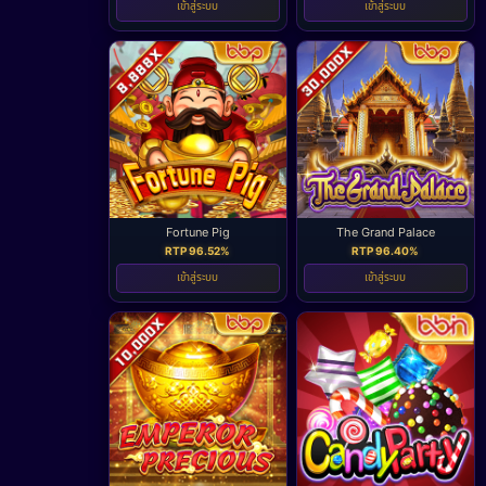
เข้าสู่ระบบ
เข้าสู่ระบบ
Fortune Pig
The Grand Palace
RTP 96.52%
RTP 96.40%
เข้าสู่ระบบ
เข้าสู่ระบบ