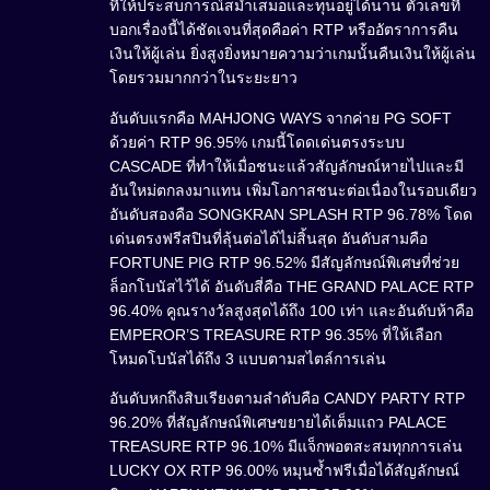
ที่ให้ประสบการณ์สม่ำเสมอและทุนอยู่ได้นาน ตัวเลขที่
บอกเรื่องนี้ได้ชัดเจนที่สุดคือค่า RTP หรืออัตราการคืน
เงินให้ผู้เล่น ยิ่งสูงยิ่งหมายความว่าเกมนั้นคืนเงินให้ผู้เล่น
โดยรวมมากกว่าในระยะยาว
อันดับแรกคือ MAHJONG WAYS จากค่าย PG SOFT
ด้วยค่า RTP 96.95% เกมนี้โดดเด่นตรงระบบ
CASCADE ที่ทำให้เมื่อชนะแล้วสัญลักษณ์หายไปและมี
อันใหม่ตกลงมาแทน เพิ่มโอกาสชนะต่อเนื่องในรอบเดียว
อันดับสองคือ SONGKRAN SPLASH RTP 96.78% โดด
เด่นตรงฟรีสปินที่ลุ้นต่อได้ไม่สิ้นสุด อันดับสามคือ
FORTUNE PIG RTP 96.52% มีสัญลักษณ์พิเศษที่ช่วย
ล็อกโบนัสไว้ได้ อันดับสี่คือ THE GRAND PALACE RTP
96.40% คูณรางวัลสูงสุดได้ถึง 100 เท่า และอันดับห้าคือ
EMPEROR’S TREASURE RTP 96.35% ที่ให้เลือก
โหมดโบนัสได้ถึง 3 แบบตามสไตล์การเล่น
อันดับหกถึงสิบเรียงตามลำดับคือ CANDY PARTY RTP
96.20% ที่สัญลักษณ์พิเศษขยายได้เต็มแถว PALACE
TREASURE RTP 96.10% มีแจ็กพอตสะสมทุกการเล่น
LUCKY OX RTP 96.00% หมุนซ้ำฟรีเมื่อได้สัญลักษณ์