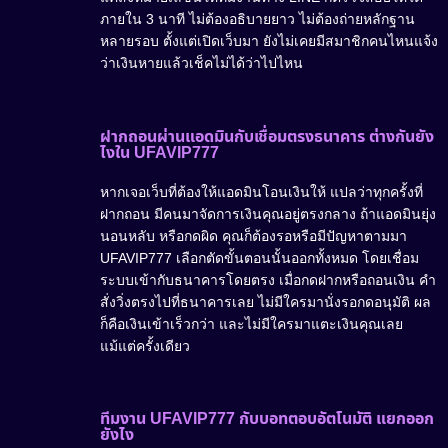
ภายใน 3 นาที ไม่ต้องอธิบายยาว ไม่ต้องถ่ายหลักฐาน
หลายรอบ ตั้งแต่เปิดเว็บมา ยังไม่เคยมีสมาชิกคนไหนแจ้ง
ว่าเงินหายแล้วเช็คไม่ได้ว่าไปไหน
ฝากถอนผ่านแอดมินกับเชื่อมตรงธนาคาร ต่างกันยัง
ไงใน UFAVIP777
หากเจอเว็บที่ต้องให้แอดมินโอนเงินให้ แปลว่าทุกครั้งที่
ฝากถอน มีคนมาจัดการเงินคุณอยู่ตรงกลาง ถ้าแอดมินยุ่ง
นอนหลับ หรือกดผิด คุณก็ต้องรอหรือมีปัญหาตามมา
UFAVIP777 เลือกตัดขั้นตอนนั้นออกทั้งหมด โดยเชื่อม
ระบบเข้ากับธนาคารโดยตรง เมื่อกดฝากหรือถอนเงิน คำ
สั่งวิ่งตรงไปที่ธนาคารเลย ไม่มีใครมานั่งรอกดอนุมัติ ผล
ก็คือเงินเข้าเร็วกว่า และไม่มีใครมาแตะเงินคุณเลย
แม้แต่ครั้งเดียว
ทีมงาน UFAVIP777 กับบอทตอบอัตโนมัติ แยกออก
ยังไง