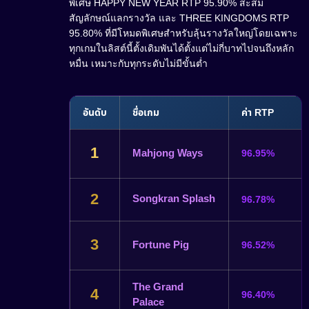
พิเศษ HAPPY NEW YEAR RTP 95.90% สะสม
สัญลักษณ์แลกรางวัล และ THREE KINGDOMS RTP
95.80% ที่มีโหมดพิเศษสำหรับลุ้นรางวัลใหญ่โดยเฉพาะ
ทุกเกมในลิสต์นี้ตั้งเดิมพันได้ตั้งแต่ไม่กี่บาทไปจนถึงหลัก
หมื่น เหมาะกับทุกระดับไม่มีขั้นต่ำ
อันดับ
ชื่อเกม
ค่า RTP
1
Mahjong Ways
96.95%
2
Songkran Splash
96.78%
3
Fortune Pig
96.52%
The Grand
4
96.40%
Palace