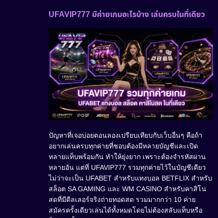
UFAVIP777 มีค่ายเกมอะไรบ้าง เล่นครบในที่เดียว
ปัญหาที่เจอบ่อยตอนลองเปรียบเทียบกับเว็บอื่นๆ คือถ้า
อยากเล่นครบทุกค่ายที่ชอบต้องมีหลายบัญชีและเปิด
หลายแท็บพร้อมกัน ทำให้ยุ่งยาก เพราะต้องจำรหัสผ่าน
หลายอัน แต่ที่ UFAVIP777 รวมทุกค่ายไว้ในบัญชีเดียว
ไม่ว่าจะเป็น UFABET สำหรับแทงบอล BETFLIX สำหรับ
สล็อต SA GAMING และ WM CASINO สำหรับคาสิโน
สดที่มีดีลเลอร์จริงถ่ายทอดสด รวมมากกว่า 10 ค่าย
สมัครครั้งเดียวเล่นได้ทั้งหมดโดยไม่ต้องสลับแท็บหรือ