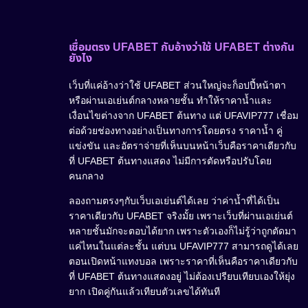
เชื่อมตรง UFABET กับอ้างว่าใช้ UFABET ต่างกัน
ยังไง
เว็บที่แค่อ้างว่าใช้ UFABET ส่วนใหญ่จะก็อปปี้หน้าตา
หรือผ่านเอเย่นต์กลางหลายชั้น ทำให้ราคาน้ำและ
เงื่อนไขต่างจาก UFABET ต้นทาง แต่ UFAVIP777 เชื่อม
ต่อด้วยช่องทางอย่างเป็นทางการโดยตรง ราคาน้ำ คู่
แข่งขัน และอัตราจ่ายที่เห็นบนหน้าเว็บคือราคาเดียวกับ
ที่ UFABET ต้นทางแสดง ไม่มีการตัดหรือปรับโดย
คนกลาง
ลองถามตรงๆกับเว็บเอเย่นต์ได้เลย ว่าค่าน้ำที่ได้เป็น
ราคาเดียวกับ UFABET จริงมั้ย เพราะเว็บที่ผ่านเอเย่นต์
หลายชั้นมักจะตอบได้ยาก เพราะตัวเองก็ไม่รู้ว่าถูกตัดมา
แค่ไหนในแต่ละชั้น แต่บน UFAVIP777 สามารถดูได้เลย
ตอนเปิดหน้าแทงบอล เพราะราคาที่เห็นคือราคาเดียวกับ
ที่ UFABET ต้นทางแสดงอยู่ ไม่ต้องเปรียบเทียบเองให้ยุ่ง
ยาก เปิดคู่กันแล้วเทียบตัวเลขได้ทันที