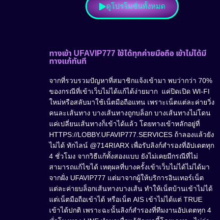
ดูโปรโมชั่นทั้งหมด
ทางเข้า UFAVIP777 ใช้ได้ทุกค่ายมือถือ เข้าไม่ได้มี
ทางแก้ทันที
จากที่รวบรวมปัญหาที่สมาชิกแจ้งเข้ามา พบว่ากว่า 70%
ของกรณีที่เข้าเว็บไม่ได้แก้ได้ง่ายมาก แค่ปิดเปิด WI-FI
ใหม่หรือสลับมาใช้เน็ตมือถือแทน เพราะเน็ตแต่ละค่ายวิ่ง
คนละเส้นทาง บางเส้นทางถูกบล็อก บางเส้นทางไม่โดน
แค่เปลี่ยนเส้นทางก็เข้าได้แล้ว โดยทางเข้าหลักอยู่ที่
HTTPS://LOBBY.UFAVIP777.SERVICES ถ้าลองแล้วยัง
ไม่ได้ ทักไลน์ @714RIARX เพื่อรับลิงก์สำรองที่อัปเดตทุก
4 ชั่วโมง จากวิธีแก้ทั้งสองแบบ ยังไม่เคยมีกรณีที่ไม่
สามารถแก้ไขได้ เหตุผลที่บางครั้งเข้าเว็บไม่ได้ไม่ได้มา
จากฝั่ง UFAVIP777 แต่มาจากผู้ให้บริการอินเทอร์เน็ต
แต่ละค่ายบล็อกเส้นทางบางเส้น ทำให้เน็ตบ้านเข้าไม่ได้
แต่เน็ตมือถือเข้าได้ หรือเน็ต AIS เข้าไม่ได้แต่ TRUE
เข้าได้ปกติ เพราะฉะนั้นลิงก์สำรองที่ทีมงานอัปเดตทุก 4