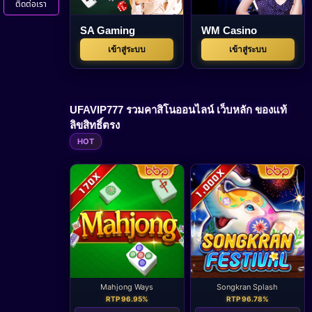
ติดต่อเรา
SA Gaming
WM Casino
เข้าสู่ระบบ
เข้าสู่ระบบ
UFAVIP777 รวมคาสิโนออนไลน์ เว็บหลัก ของแท้
ลิขสิทธิ์ตรง
HOT
Mahjong Ways
Songkran Splash
RTP 96.95%
RTP 96.78%