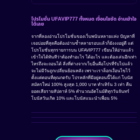
โปรโมชั่น UFAVIP777 ทั้งหมด เงื่อนไขชัด อ่านเข้าใจ
ได้เลย
จากที่ลองอ่านโปรโมชั่นของเว็บพนันหลายแห่ง ปัญหาที่
เจอบ่อยที่สุดคือต้องอ่านซ้ำหลายรอบแล้วก็ยังงงอยู่ดี แต่
โปรโมชั่นทุกรายการบน UFAVIP777 เขียนให้อ่านแล้ว
เข้าใจได้ทันทีว่าต้องทำอะไร ได้อะไร และต้องเล่นอีกเท่า
ไหร่ถึงจะถอนได้ สิ่งที่ต่างจากเว็บอื่นคือโปรที่รับไปแล้ว
จะไม่มีวันถูกเปลี่ยนย้อนหลัง เพราะเราล็อกเงื่อนไขไว้
ตั้งแต่ตอนที่คุณกดรับ โปรหลักที่มีอยู่ตอนนี้ได้แก่ โบนัส
สมัครใหม่ 100% สูงสุด 1,000 บาท ทำเทิร์น 3 เท่า คืน
ยอดเสียรายสัปดาห์ 5% คำนวณอัตโนมัติทุกวันจันทร์
โบนัสวันเกิด 10% และโบนัสแนะนำเพื่อน 5%