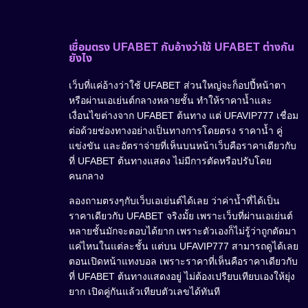
เชื่อมตรง UFABET กับอ้างว่าใช้ UFABET ต่างกัน
ยังไง
เว็บที่แค่อ้างว่าใช้ UFABET ส่วนใหญ่จะก็อปปี้หน้าตา
หรือผ่านเอเย่นต์กลางหลายชั้น ทำให้ราคาน้ำและ
เงื่อนไขต่างจาก UFABET ต้นทาง แต่ UFAVIP777 เชื่อม
ต่อด้วยช่องทางอย่างเป็นทางการโดยตรง ราคาน้ำ คู่
แข่งขัน และอัตราจ่ายที่เห็นบนหน้าเว็บคือราคาเดียวกับ
ที่ UFABET ต้นทางแสดง ไม่มีการตัดหรือปรับโดย
คนกลาง
ลองถามตรงๆกับเว็บเอเย่นต์ได้เลย ว่าค่าน้ำที่ได้เป็น
ราคาเดียวกับ UFABET จริงมั้ย เพราะเว็บที่ผ่านเอเย่นต์
หลายชั้นมักจะตอบได้ยาก เพราะตัวเองก็ไม่รู้ว่าถูกตัดมา
แค่ไหนในแต่ละชั้น แต่บน UFAVIP777 สามารถดูได้เลย
ตอนเปิดหน้าแทงบอล เพราะราคาที่เห็นคือราคาเดียวกับ
ที่ UFABET ต้นทางแสดงอยู่ ไม่ต้องเปรียบเทียบเองให้ยุ่ง
ยาก เปิดคู่กันแล้วเทียบตัวเลขได้ทันที