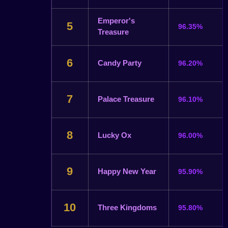
Emperor's
5
96.35%
Treasure
6
Candy Party
96.20%
7
Palace Treasure
96.10%
8
Lucky Ox
96.00%
9
Happy New Year
95.90%
10
Three Kingdoms
95.80%