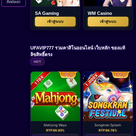
ติดต่อเรา
SA Gaming
WM Casino
เข้าสู่ระบบ
เข้าสู่ระบบ
UFAVIP777 รวมคาสิโนออนไลน์ เว็บหลัก ของแท้
ลิขสิทธิ์ตรง
HOT
Mahjong Ways
Songkran Splash
RTP 96.95%
RTP 96.78%