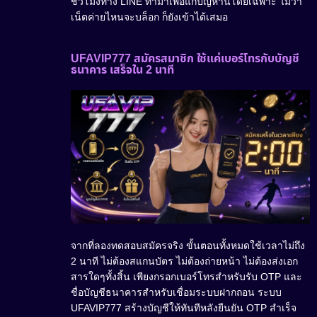
ชั่วโมงทาง LINE ทำมาเพื่อแก้ปัญหานี้โดยเฉพาะ ไม่ว่า
เน็ตค่ายไหนจะบล็อก ก็ยังเข้าได้เสมอ
UFAVIP777 สมัครสมาชิก ใช้แค่เบอร์โทรกับบัญชี
ธนาคาร เสร็จใน 2 นาที
จากที่ลองทดสอบสมัครจริง ขั้นตอนทั้งหมดใช้เวลาไม่ถึง
2 นาที ไม่ต้องสแกนบัตร ไม่ต้องถ่ายหน้า ไม่ต้องส่งเอก
สารใดๆทั้งสิ้น เพียงกรอกเบอร์โทรสำหรับรับ OTP และ
ชื่อบัญชีธนาคารสำหรับเชื่อมระบบฝากถอน ระบบ
UFAVIP777 สร้างบัญชีให้ทันทีหลังยืนยัน OTP สำเร็จ