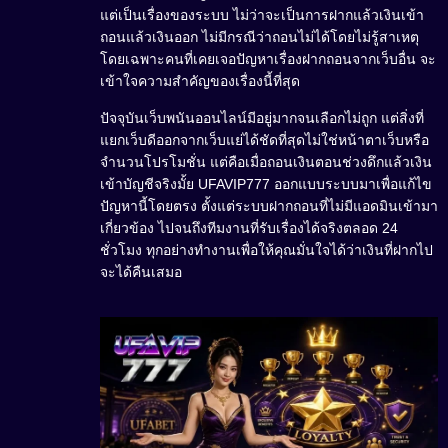
แต่เป็นเรื่องของระบบ ไม่ว่าจะเป็นการฝากแล้วเงินเข้า
ถอนแล้วเงินออก ไม่มีกรณีว่าถอนไม่ได้โดยไม่รู้สาเหตุ
โดยเฉพาะคนที่เคยเจอปัญหาเรื่องฝากถอนจากเว็บอื่น จะ
เข้าใจความสำคัญของเรื่องนี้ที่สุด
ปัจจุบันเว็บพนันออนไลน์มีอยู่มากจนเลือกไม่ถูก แต่สิ่งที่
แยกเว็บดีออกจากเว็บแย่ได้ชัดที่สุดไม่ใช่หน้าตาเว็บหรือ
จำนวนโปรโมชั่น แต่คือเมื่อถอนเงินตอนช่วงดึกแล้วเงิน
เข้าบัญชีจริงมั้ย UFAVIP777 ออกแบบระบบมาเพื่อแก้ไข
ปัญหานี้โดยตรง ตั้งแต่ระบบฝากถอนที่ไม่มีแอดมินเข้ามา
เกี่ยวข้อง ไปจนถึงทีมงานที่รับเรื่องได้จริงตลอด 24
ชั่วโมง ทุกอย่างทำงานเพื่อให้คุณมั่นใจได้ว่าเงินที่ฝากไป
จะได้คืนเสมอ