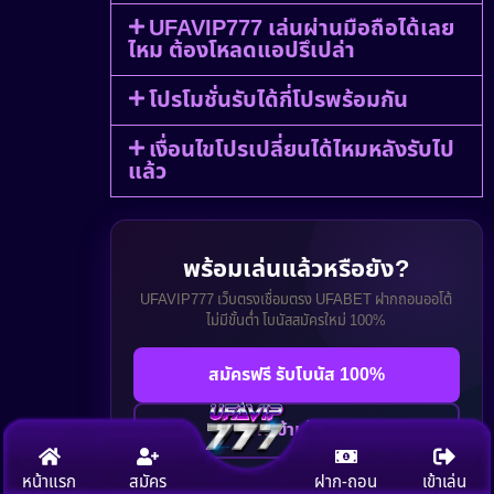
UFAVIP777 เล่นผ่านมือถือได้เลย
ไหม ต้องโหลดแอปรึเปล่า
โปรโมชั่นรับได้กี่โปรพร้อมกัน
เงื่อนไขโปรเปลี่ยนได้ไหมหลังรับไป
แล้ว
พร้อมเล่นแล้วหรือยัง?
UFAVIP777 เว็บตรงเชื่อมตรง UFABET ฝากถอนออโต้
ไม่มีขั้นต่ำ โบนัสสมัครใหม่ 100%
สมัครฟรี รับโบนัส 100%
ทางเข้าเล่นเลย
หน้าแรก
สมัคร
ฝาก-ถอน
เข้าเล่น