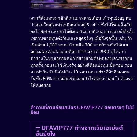
จากที่สังเกตสมาชิกที่เล่นมาหลายเดือนแล้วทุนยังอยู่ พบ
ว่าส่วนใหญ่จะทำเหมือนกันอยู่ 5 อย่าง ซึ่งไม่ใช่เคล็ดลับ
อะไรพิเศษ และทำได้ตั้งแต่วันแรกที่เล่น อย่างแรกก็คือตั้ง
เพดานขาดทุนต่อวันและหยุดจริงๆ เมื่อถึงจุดนั้น เช่น ถ้า
เริ่มด้วย 1,000 บาทแล้วเหลือ 700 บาทก็วางมือได้เลย
อย่างสองคือเลือกเกมที่ค่า RTP สูงกว่า 96% ดูได้จาก
ตารางในหัวข้อก่อนหน้า อย่างสามคือทดลองเล่นฟรีก่อน
ทุกครั้ง ก่อนจะใช้เงินจริง อย่างสี่คือแบ่งทุนเป็นรอบ รอบ
ละเท่ากัน วันนึงไม่เกิน 10 รอบ และอย่างที่ห้าคือพอทุน
โตขึ้น 50% จากตอนเริ่ม ถอนกำไรออกมาก่อน ไม่ต้องรอ
ให้หมดรอบ
คำถามที่ถามก่อนสมัคร UFAVIP777 ตอบตรงๆ ไม่มี
อ้อม
UFAVIP777 ต่างจากเว็บเอเย่นต์
อื่นยังไง