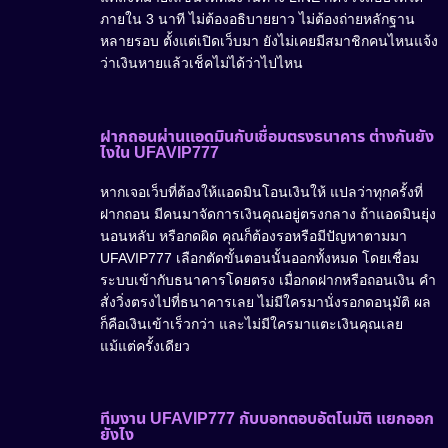
ภายใน 3 นาที ไม่ต้องอธิบายยาว ไม่ต้องถ่ายหลักฐาน
หลายรอบ ตั้งแต่เปิดเว็บมา ยังไม่เคยมีสมาชิกคนไหนแจ้ง
ว่าเงินหายแล้วเช็คไม่ได้ว่าไปไหน
ฝากถอนผ่านแอดมินกับเชื่อมตรงธนาคาร ต่างกันยัง
ไงใน UFAVIP777
หากเจอเว็บที่ต้องให้แอดมินโอนเงินให้ แปลว่าทุกครั้งที่
ฝากถอน มีคนมาจัดการเงินคุณอยู่ตรงกลาง ถ้าแอดมินยุ่ง
นอนหลับ หรือกดผิด คุณก็ต้องรอหรือมีปัญหาตามมา
UFAVIP777 เลือกตัดขั้นตอนนั้นออกทั้งหมด โดยเชื่อม
ระบบเข้ากับธนาคารโดยตรง เมื่อกดฝากหรือถอนเงิน คำ
สั่งวิ่งตรงไปที่ธนาคารเลย ไม่มีใครมานั่งรอกดอนุมัติ ผล
ก็คือเงินเข้าเร็วกว่า และไม่มีใครมาแตะเงินคุณเลย
แม้แต่ครั้งเดียว
ทีมงาน UFAVIP777 กับบอทตอบอัตโนมัติ แยกออก
ยังไง