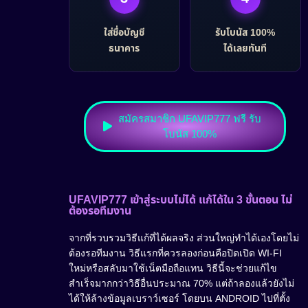
ใส่ชื่อบัญชี
รับโบนัส 100%
ธนาคาร
ได้เลยทันที
สมัครสมาชิก UFAVIP777 ฟรี รับ
โบนัส 100%
UFAVIP777 เข้าสู่ระบบไม่ได้ แก้ได้ใน 3 ขั้นตอน ไม่
ต้องรอทีมงาน
จากที่รวบรวมวิธีแก้ที่ได้ผลจริง ส่วนใหญ่ทำได้เองโดยไม่
ต้องรอทีมงาน วิธีแรกที่ควรลองก่อนคือปิดเปิด WI-FI
ใหม่หรือสลับมาใช้เน็ตมือถือแทน วิธีนี้จะช่วยแก้ไข
สำเร็จมากกว่าวิธีอื่นประมาณ 70% แต่ถ้าลองแล้วยังไม่
ได้ให้ล้างข้อมูลเบราว์เซอร์ โดยบน ANDROID ไปที่ตั้ง