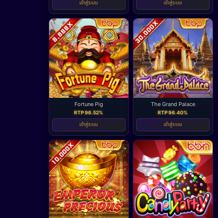
เข้าสู่ระบบ
เข้าสู่ระบบ
Fortune Pig
The Grand Palace
RTP 96.52%
RTP 96.40%
เข้าสู่ระบบ
เข้าสู่ระบบ