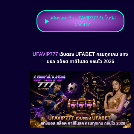
สมัครสมาชิก UFAVIP777 รับโบนัส
ฝากแรก
UFAVIP777
เว็บตรง UFABET ครบทุกเกม แทง
บอล สล็อต คาสิโนสด ถอนไว 2026