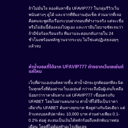
ถ้าไม่มั่นใจ ลองค้นหาชื่อ UFAVIP777 ในกลุ่มรีวิวเว็บ
พนันต่างๆ ดูได้ และจากที่ทีมงานสุ่มเช็ค ส่วนมากที่เจอ
คือคนจะพูดถึงเรื่องระบบฝากถอนที่ทำงานจริง แต่จะเชื่อ
หรือไม่อันนี้ต้องลองไปดูเอง และเรามีนโยบายชัดเจนว่า
ถ้ามีข้อร้องเรียนจริง ทีมงานจะตอบกลับภายใน 24
ชั่วโมงพร้อมหลักฐานจากระบบ ไม่ใช่แค่ปฏิเสธลอยๆ
แล้วจบ
ค่าน้ำบอลที่ได้จาก UFAVIP777 ต่างจากเว็บเอเย่นต์
แค่ไหน
เว็บที่ผ่านเอเย่นต์หลายชั้น ค่าน้ำมักจะถูกตัดออกทีละนิด
ในทุกครั้งที่ต้องผ่านเว็บเอเย่นต์ กว่าจะถึงมือผู้เล่นก็เหลือ
น้อยกว่าราคาต้นทาง แต่ UFAVIP777 เชื่อมตรงกับ
UFABET โดยไม่ผ่านคนกลาง ค่าน้ำที่ได้จึงเป็นราคา
เดียวกับ UFABET ต้นทางทุกบาท ฟังดูต่างกันนิดเดียว แต่
ถ้าแทงบอลสัปดาห์ละ 10,000 บาท ส่วนต่างเพียง 0.1-
0.2% ต่อคู่ สะสมเป็นเงินได้หลักร้อยถึงหลักพันบาทต่อ
เดือน โดยที่ไม่ต้องทำอะไรเพิ่มเลย