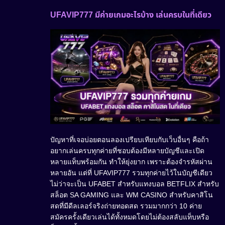
UFAVIP777 มีค่ายเกมอะไรบ้าง เล่นครบในที่เดียว
ปัญหาที่เจอบ่อยตอนลองเปรียบเทียบกับเว็บอื่นๆ คือถ้า
อยากเล่นครบทุกค่ายที่ชอบต้องมีหลายบัญชีและเปิด
หลายแท็บพร้อมกัน ทำให้ยุ่งยาก เพราะต้องจำรหัสผ่าน
หลายอัน แต่ที่ UFAVIP777 รวมทุกค่ายไว้ในบัญชีเดียว
ไม่ว่าจะเป็น UFABET สำหรับแทงบอล BETFLIX สำหรับ
สล็อต SA GAMING และ WM CASINO สำหรับคาสิโน
สดที่มีดีลเลอร์จริงถ่ายทอดสด รวมมากกว่า 10 ค่าย
สมัครครั้งเดียวเล่นได้ทั้งหมดโดยไม่ต้องสลับแท็บหรือ