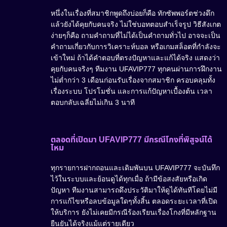
หนึ่งในเรื่องที่สมาชิกพูดถึงบ่อยก็คือ ทักซัพพอร์ตช่วงดึก
แล้วยังได้คุยกับคนจริง ไม่ใช่บอทตอบสำเร็จรูป วิธีสังเกต
ง่ายๆก็คือ ถามคำถามที่ไม่ได้เป็นคำถามทั่วไป อาจจะเป็น
คำถามเกี่ยวกับการวิเคราะห์บอล หรือเกมสล็อตที่กำลังจะ
เข้าใหม่ ถ้าได้คำตอบที่ตรงปัญหาและแก้ได้จริง แสดงว่า
คุยกับคนจริงๆ ทีมงาน UFAVIP777 ทุกคนผ่านการฝึกงาน
ไม่ต่ำกว่า 3 เดือนก่อนรับเรื่องจากสมาชิก ครอบคลุมทั้ง
เรื่องระบบ โปรโมชั่น และการแก้ปัญหาเบื้องต้น เวลา
ตอบกลับเฉลี่ยไม่เกิน 3 นาที
ตลอดที่เปิดมา UFAVIP777 มีกรณีโกงที่พิสูจน์ได้
ไหม
ทุกรายการฝากถอนและเดิมพันบน UFAVIP777 จะบันทึก
ไว้ในระบบและย้อนดูได้ทุกเมื่อ ถ้ามีข้อสงสัยหรือเกิด
ปัญหา ทีมงานสามารถดึงประวัติมาให้ดูได้ทันทีโดยไม่มี
การแก้ไขหรือลบข้อมูลใดๆทั้งสิ้น ตลอดระยะเวลาที่เปิด
ให้บริการ ยังไม่เคยมีกรณีร้องเรียนเรื่องโกงที่มีหลักฐาน
ยืนยันได้จริงแม้แต่รายเดียว