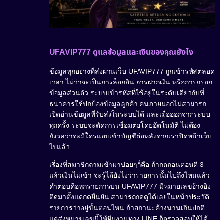
UFAVIP777 ดูแลข้อมูลและเงินของคุณยังไง
ข้อมูลทุกอย่างที่ส่งผ่านเว็บ UFAVIP777 ถูกเข้ารหัสตลอด
เวลา ไม่ว่าจะเป็นการล็อกอิน การฝากเงิน หรือการกรอก
ข้อมูลส่วนตัว ระบบเข้ารหัสที่ใช้อยู่ในระดับเดียวกับที่
ธนาคารใช้ปกป้องข้อมูลลูกค้า คนภายนอกไม่สามารถ
เปิดอ่านข้อมูลที่รับส่งในระบบได้ และเมื่อออกจากระบบ
ทุกครั้ง ระบบจะตัดการเชื่อมต่อโดยอัตโนมัติ ไม่ต้อง
กังวลว่าจะมีใครแอบเข้าบัญชีต่อหลังจากเราปิดหน้าเว็บ
ไปแล้ว
เรื่องที่สมาชิกถามเข้ามาบ่อยๆก็คือ ถ้ากดถอนตอนตี 3
แล้วเงินไม่เข้า จะรู้ได้ยังไงว่ารายการนั้นไปถึงไหนแล้ว
คำตอบคือทุกรายการบน UFAVIP777 มีหมายเลขอ้างอิง
ติดมาตั้งแต่กดยืนยัน สามารถกดดูได้เลยในหน้าประวัติ
รายการว่าอยู่ขั้นตอนไหน ถ้าสถานะค้างนานเกินปกติ
แค่ส่งหมายเลขนี้ให้ทีมงานทาง LINE ก็ตรวจสอบให้ได้