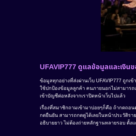
UFAVIP777 ดูแลข้อมูลและเงินข
ข้อมูลทุกอย่างที่ส่งผ่านเว็บ UFAVIP777 ถูกเ
ใช้ปกป้องข้อมูลลูกค้า คนภายนอกไม่สามารถเปิ
เข้าบัญชีต่อหลังจากเราปิดหน้าเว็บไปแล้ว
เรื่องที่สมาชิกถามเข้ามาบ่อยๆก็คือ ถ้ากดถอน
กดยืนยัน สามารถกดดูได้เลยในหน้าประวัติราย
อธิบายยาว ไม่ต้องถ่ายหลักฐานหลายรอบ ตั้งแต