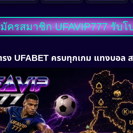
มัครสมาชิก UFAVIP777 รับโ
ตรง UFABET ครบทุกเกม แทงบอล สล