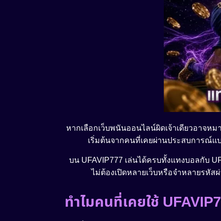
หากเลือกเว็บพนันออนไลน์ผิดเจ้าเดียวอาจหมาย
เริ่มต้นจากคนที่เคยผ่านประสบการณ์แบบนั
บน UFAVIP777 เล่นได้ครบทั้งแทงบอลกับ UFAB
ไม่ต้องเปิดหลายเว็บหรือจำหลายรหัสผ
ทำไมคนที่เคยใช้ UFAVIP77