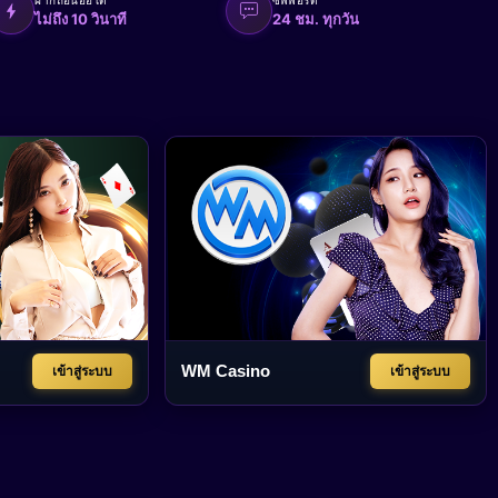
ไม่ถึง 10 วินาที
24 ชม. ทุกวัน
WM Casino
เข้าสู่ระบบ
เข้าสู่ระบบ