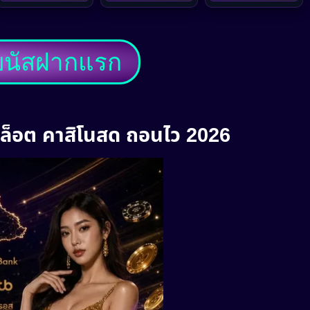
บนัสฝากแรก
็อต คาสิโนสด ถอนไว 2026