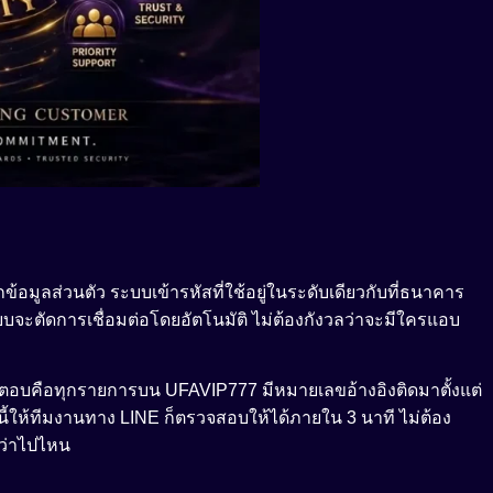
้อมูลส่วนตัว ระบบเข้ารหัสที่ใช้อยู่ในระดับเดียวกับที่ธนาคาร
บจะตัดการเชื่อมต่อโดยอัตโนมัติ ไม่ต้องกังวลว่าจะมีใครแอบ
ว คำตอบคือทุกรายการบน UFAVIP777 มีหมายเลขอ้างอิงติดมาตั้งแต่
ี้ให้ทีมงานทาง LINE ก็ตรวจสอบให้ได้ภายใน 3 นาที ไม่ต้อง
้ว่าไปไหน