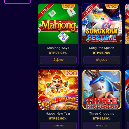
Mahjong Ways
Songkran Splash
RTP 96.95%
RTP 96.78%
เข้าสู่ระบบ
เข้าสู่ระบบ
Happy New Year
Three Kingdoms
RTP 95.90%
RTP 95.80%
เข้าสู่ระบบ
เข้าสู่ระบบ