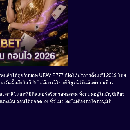
์ตแล้วได้คุยกับบอท UFAVIP777 เปิดให้บริการตั้งแต่ปี 2019 โดย
นั้นถึงวันนี้ ยังไม่มีกรณีโกงที่พิสูจน์ได้แม้แต่รายเดียว
คาสิโนสดที่มีดีลเลอร์จริงถ่ายทอดสด ทั้งหมดอยู่ในบัญชีเดียว
แตะเงิน ถอนได้ตลอด 24 ชั่วโมงโดยไม่ต้องรอใครอนุมัติ