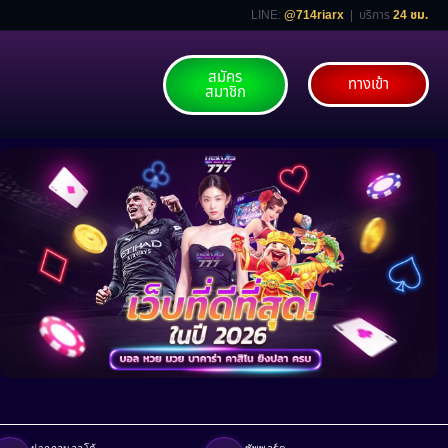
LINE:
@714riarx
| บริการ
24 ชม.
สมัคร
ทางเข้า
สมาชิก
ฝากถอนออโต้
ซัพพอร์ต