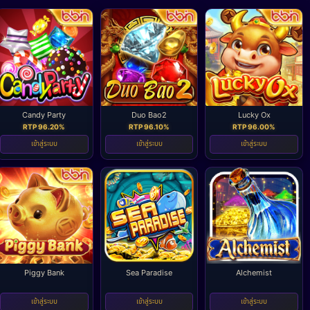
Candy Party
Duo Bao2
Lucky Ox
RTP 96.20%
RTP 96.10%
RTP 96.00%
เข้าสู่ระบบ
เข้าสู่ระบบ
เข้าสู่ระบบ
Piggy Bank
Sea Paradise
Alchemist
-
-
-
เข้าสู่ระบบ
เข้าสู่ระบบ
เข้าสู่ระบบ