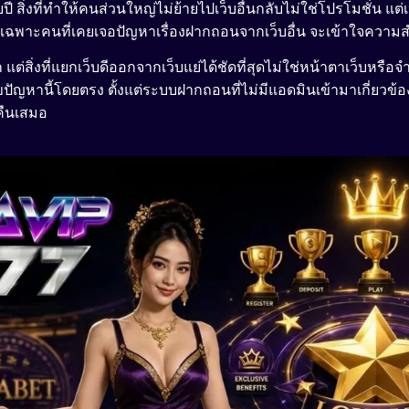
ิ่งที่ทำให้คนส่วนใหญ่ไม่ย้ายไปเว็บอื่นกลับไม่ใช่โปรโมชั่น แต่เ
ยเฉพาะคนที่เคยเจอปัญหาเรื่องฝากถอนจากเว็บอื่น จะเข้าใจความสำคั
 แต่สิ่งที่แยกเว็บดีออกจากเว็บแย่ได้ชัดที่สุดไม่ใช่หน้าตาเว็บหรื
ญหานี้โดยตรง ตั้งแต่ระบบฝากถอนที่ไม่มีแอดมินเข้ามาเกี่ยวข้อง ไ
้คืนเสมอ