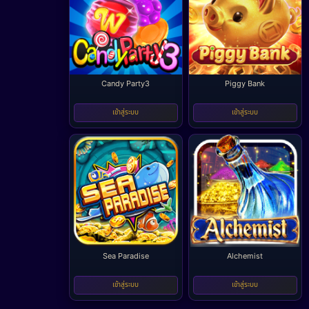
Candy Party3
Piggy Bank
-
-
เข้าสู่ระบบ
เข้าสู่ระบบ
Sea Paradise
Alchemist
-
-
เข้าสู่ระบบ
เข้าสู่ระบบ