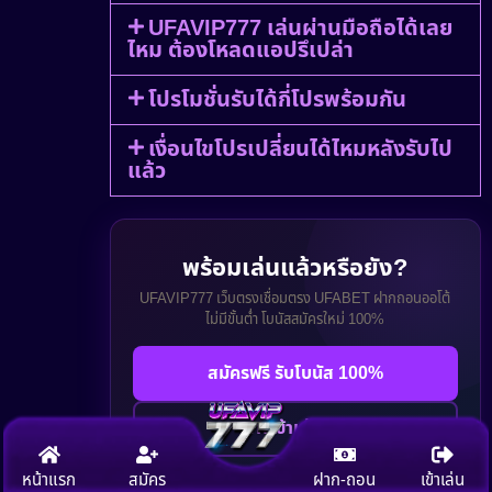
UFAVIP777 เล่นผ่านมือถือได้เลย
ไหม ต้องโหลดแอปรึเปล่า
โปรโมชั่นรับได้กี่โปรพร้อมกัน
เงื่อนไขโปรเปลี่ยนได้ไหมหลังรับไป
แล้ว
พร้อมเล่นแล้วหรือยัง?
UFAVIP777 เว็บตรงเชื่อมตรง UFABET ฝากถอนออโต้
ไม่มีขั้นต่ำ โบนัสสมัครใหม่ 100%
สมัครฟรี รับโบนัส 100%
ทางเข้าเล่นเลย
หน้าแรก
สมัคร
ฝาก-ถอน
เข้าเล่น