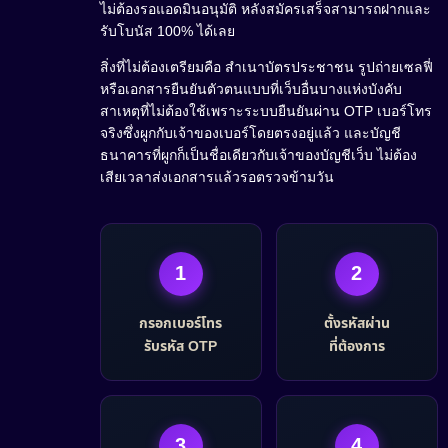
ไม่ต้องรอแอดมินอนุมัติ หลังสมัครเสร็จสามารถฝากและ
รับโบนัส 100% ได้เลย
สิ่งที่ไม่ต้องเตรียมคือ สำเนาบัตรประชาชน รูปถ่ายเซลฟี่
หรือเอกสารยืนยันตัวตนแบบที่เว็บอื่นบางแห่งบังคับ
สาเหตุที่ไม่ต้องใช้เพราะระบบยืนยันผ่าน OTP เบอร์โทร
จริงซึ่งผูกกับเจ้าของเบอร์โดยตรงอยู่แล้ว และบัญชี
ธนาคารที่ผูกก็เป็นชื่อเดียวกับเจ้าของบัญชีเว็บ ไม่ต้อง
เสียเวลาส่งเอกสารแล้วรอตรวจข้ามวัน
1
2
กรอกเบอร์โทร
ตั้งรหัสผ่าน
รับรหัส OTP
ที่ต้องการ
3
4