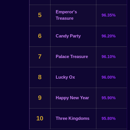
Emperor's
5
96.35%
Treasure
6
Candy Party
96.20%
7
Palace Treasure
96.10%
8
Lucky Ox
96.00%
9
Happy New Year
95.90%
10
Three Kingdoms
95.80%