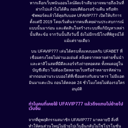
หากเลือกเว็บพนันออนไลน์ผิดเจ้าเดียวอาจหมายถึงเงินที่
ฝากไปแล้วไม่ได้คืน ถอนทีต้องรอข้ามคืน หรือทัก
ซัพพอร์ตแล้วได้คุยกับบอท UFAVIP777 เปิดให้บริการ
ตั้งแต่ปี 2019 โดยเริ่มต้นจากคนที่เคยผ่านประสบการณ์
แบบนั้นมาก่อน และตัดสินใจสร้างระบบที่แก้ปัญหาเหล่า
นั้นทีละข้อ จากวันนั้นถึงวันนี้ ยังไม่มีกรณีโกงที่พิสูจน์ได้
แม้แต่รายเดียว
บน UFAVIP777 เล่นได้ครบทั้งแทงบอลกับ UFABET ที่
เชื่อมตรงโดยไม่ผ่านเอเย่นต์ สล็อตจากหลายค่ายชั้นนำ
และคาสิโนสดที่มีดีลเลอร์จริงถ่ายทอดสด ทั้งหมดอยู่ใน
บัญชีเดียว ไม่ต้องเปิดหลายเว็บหรือจำหลายรหัสผ่าน
ฝากถอนผ่านระบบออโต้ที่เชื่อมตรงกับธนาคาร ไม่มีแอด
มินมาแตะเงิน ถอนได้ตลอด 24 ชั่วโมงโดยไม่ต้องรอใคร
อนุมัติ
ทำไมคนที่เคยใช้ UFAVIP777 แล้วถึงแทบไม่ย้ายไป
เว็บอื่น
จากที่ดูพฤติกรรมสมาชิก UFAVIP777 มาหลายปี สิ่งที่
ทำให้คนส่วนใหญ่ไม่ย้ายไปเว็บอื่นกลับไม่ใช่โปรโมชั่น