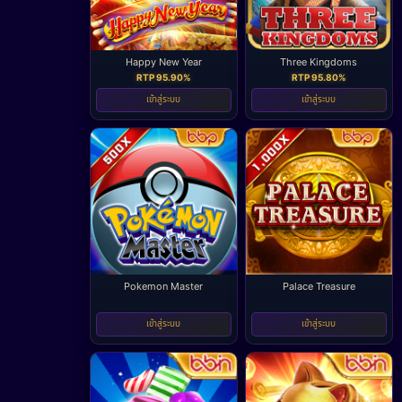
Happy New Year
Three Kingdoms
RTP 95.90%
RTP 95.80%
เข้าสู่ระบบ
เข้าสู่ระบบ
Pokemon Master
Palace Treasure
-
-
เข้าสู่ระบบ
เข้าสู่ระบบ