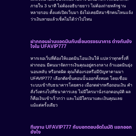
ภายใน 3 นาที ไม่ต้องอธิบายยาว ไม่ต้องถ่ายหลักฐาน
หลายรอบ ตั้งแต่เปิดเว็บมา ยังไม่เคยมีสมาชิกคนไหนแจ้ง
ว่าเงินหายแล้วเช็คไม่ได้ว่าไปไหน
ฝากถอนผ่านแอดมินกับเชื่อมตรงธนาคาร ต่างกันยัง
ไงใน UFAVIP777
หากเจอเว็บที่ต้องให้แอดมินโอนเงินให้ แปลว่าทุกครั้งที่
ฝากถอน มีคนมาจัดการเงินคุณอยู่ตรงกลาง ถ้าแอดมินยุ่ง
นอนหลับ หรือกดผิด คุณก็ต้องรอหรือมีปัญหาตามมา
UFAVIP777 เลือกตัดขั้นตอนนั้นออกทั้งหมด โดยเชื่อม
ระบบเข้ากับธนาคารโดยตรง เมื่อกดฝากหรือถอนเงิน คำ
สั่งวิ่งตรงไปที่ธนาคารเลย ไม่มีใครมานั่งรอกดอนุมัติ ผล
ก็คือเงินเข้าเร็วกว่า และไม่มีใครมาแตะเงินคุณเลย
แม้แต่ครั้งเดียว
ทีมงาน UFAVIP777 กับบอทตอบอัตโนมัติ แยกออก
ยังไง