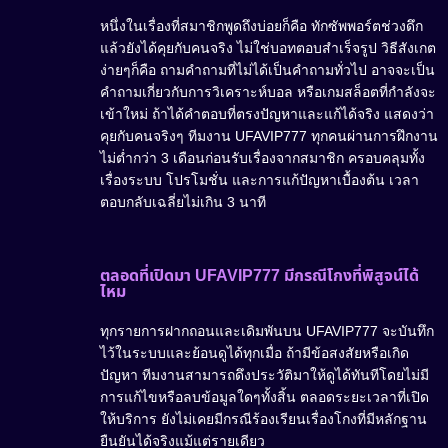
หนึ่งในเรื่องที่สมาชิกพูดถึงบ่อยก็คือ ทักซัพพอร์ตช่วงดึก
แล้วยังได้คุยกับคนจริง ไม่ใช่บอทตอบสำเร็จรูป วิธีสังเกต
ง่ายๆก็คือ ถามคำถามที่ไม่ได้เป็นคำถามทั่วไป อาจจะเป็น
คำถามเกี่ยวกับการวิเคราะห์บอล หรือเกมสล็อตที่กำลังจะ
เข้าใหม่ ถ้าได้คำตอบที่ตรงปัญหาและแก้ได้จริง แสดงว่า
คุยกับคนจริงๆ ทีมงาน UFAVIP777 ทุกคนผ่านการฝึกงาน
ไม่ต่ำกว่า 3 เดือนก่อนรับเรื่องจากสมาชิก ครอบคลุมทั้ง
เรื่องระบบ โปรโมชั่น และการแก้ปัญหาเบื้องต้น เวลา
ตอบกลับเฉลี่ยไม่เกิน 3 นาที
ตลอดที่เปิดมา UFAVIP777 มีกรณีโกงที่พิสูจน์ได้
ไหม
ทุกรายการฝากถอนและเดิมพันบน UFAVIP777 จะบันทึก
ไว้ในระบบและย้อนดูได้ทุกเมื่อ ถ้ามีข้อสงสัยหรือเกิด
ปัญหา ทีมงานสามารถดึงประวัติมาให้ดูได้ทันทีโดยไม่มี
การแก้ไขหรือลบข้อมูลใดๆทั้งสิ้น ตลอดระยะเวลาที่เปิด
ให้บริการ ยังไม่เคยมีกรณีร้องเรียนเรื่องโกงที่มีหลักฐาน
ยืนยันได้จริงแม้แต่รายเดียว