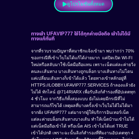
ดูโปรโมชั่นทั้งหมด
ทางเข้า UFAVIP777 ใช้ได้ทุกค่ายมือถือ เข้าไม่ได้มี
ทางแก้ทันที
จากที่รวบรวมปัญหาที่สมาชิกแจ้งเข้ามา พบว่ากว่า 70%
ของกรณีที่เข้าเว็บไม่ได้แก้ได้ง่ายมาก แค่ปิดเปิด WI-FI
ใหม่หรือสลับมาใช้เน็ตมือถือแทน เพราะเน็ตแต่ละค่ายวิ่ง
คนละเส้นทาง บางเส้นทางถูกบล็อก บางเส้นทางไม่โดน
แค่เปลี่ยนเส้นทางก็เข้าได้แล้ว โดยทางเข้าหลักอยู่ที่
HTTPS://LOBBY.UFAVIP777.SERVICES ถ้าลองแล้วยัง
ไม่ได้ ทักไลน์ @714RIARX เพื่อรับลิงก์สำรองที่อัปเดตทุก
4 ชั่วโมง จากวิธีแก้ทั้งสองแบบ ยังไม่เคยมีกรณีที่ไม่
สามารถแก้ไขได้ เหตุผลที่บางครั้งเข้าเว็บไม่ได้ไม่ได้มา
จากฝั่ง UFAVIP777 แต่มาจากผู้ให้บริการอินเทอร์เน็ต
แต่ละค่ายบล็อกเส้นทางบางเส้น ทำให้เน็ตบ้านเข้าไม่ได้
แต่เน็ตมือถือเข้าได้ หรือเน็ต AIS เข้าไม่ได้แต่ TRUE
เข้าได้ปกติ เพราะฉะนั้นลิงก์สำรองที่ทีมงานอัปเดตทุก 4