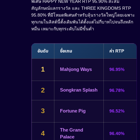
พิเศษ HAPPY NEW YEAR RTP 95.90% สะสม
สัญลักษณ์แลกรางวัล และ THREE KINGDOMS RTP
95.80% ที่มีโหมดพิเศษสำหรับลุ้นรางวัลใหญ่โดยเฉพาะ
ทุกเกมในลิสต์นี้ตั้งเดิมพันได้ตั้งแต่ไม่กี่บาทไปจนถึงหลัก
หมื่น เหมาะกับทุกระดับไม่มีขั้นต่ำ
อันดับ
ชื่อเกม
ค่า RTP
1
Mahjong Ways
96.95%
2
Songkran Splash
96.78%
3
Fortune Pig
96.52%
The Grand
4
96.40%
Palace