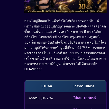
ส่วนใหญ่ที่ถอนเงินแล้วช้าไม่ได้เกิดจากระบบพัง แต่
เพราะมีคนนั่งรออนุมัติอยู่ตรงกลาง UFAVIP777 เลือกตัด
ขั้นตอนนั้นออกและเชื่อมตรงกับธนาคาร 5 แห่ง ได้แก่
กสิกรไทย ไทยพาณิชย์ กรุงไทย กรุงเทพ และทรูมันนี่
วอลเล็ท กดถอนปุ๊บคำสั่งวิ่งตรงไปที่ธนาคารเลย ไม่มีใคร
มากดอนุมัติให้รอ จากข้อมูลที่เก็บมา 94.7% ของรายการ
ฝากเสร็จภายใน 15 วินาที และ 91.3% ของรายการถอน
เสร็จภายใน 3 นาที รายการที่ช้ากว่านั้นส่วนใหญ่มาจาก
ธนาคารปลายทางมีปัญหาชั่วคราว ไม่ได้มาจากฝั่ง
UFAVIP777
ประเภท
เวลาดำเนินการ
ฝากเงิน (94.7%)
ไม่เกิน 15 วินาที