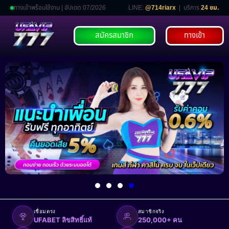
ทางเข้าพร้อมใช้งาน | อัปเดต 07/2026
LINE:
@714riarx
| บริการ
24 ชม.
สมัครสมาชิก
ทางเข้า
เชื่อมตรง
สมาชิกจริง
UFABET ลิขสิทธิ์แท้
250,000+ คน