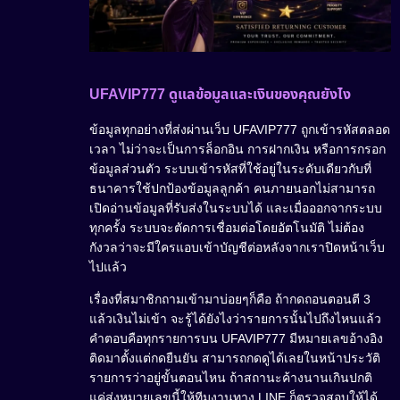
UFAVIP777 ดูแลข้อมูลและเงินของคุณยังไง
ข้อมูลทุกอย่างที่ส่งผ่านเว็บ UFAVIP777 ถูกเข้ารหัสตลอด
เวลา ไม่ว่าจะเป็นการล็อกอิน การฝากเงิน หรือการกรอก
ข้อมูลส่วนตัว ระบบเข้ารหัสที่ใช้อยู่ในระดับเดียวกับที่
ธนาคารใช้ปกป้องข้อมูลลูกค้า คนภายนอกไม่สามารถ
เปิดอ่านข้อมูลที่รับส่งในระบบได้ และเมื่อออกจากระบบ
ทุกครั้ง ระบบจะตัดการเชื่อมต่อโดยอัตโนมัติ ไม่ต้อง
กังวลว่าจะมีใครแอบเข้าบัญชีต่อหลังจากเราปิดหน้าเว็บ
ไปแล้ว
เรื่องที่สมาชิกถามเข้ามาบ่อยๆก็คือ ถ้ากดถอนตอนตี 3
แล้วเงินไม่เข้า จะรู้ได้ยังไงว่ารายการนั้นไปถึงไหนแล้ว
คำตอบคือทุกรายการบน UFAVIP777 มีหมายเลขอ้างอิง
ติดมาตั้งแต่กดยืนยัน สามารถกดดูได้เลยในหน้าประวัติ
รายการว่าอยู่ขั้นตอนไหน ถ้าสถานะค้างนานเกินปกติ
แค่ส่งหมายเลขนี้ให้ทีมงานทาง LINE ก็ตรวจสอบให้ได้