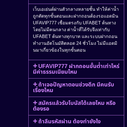
เว็บเอเย่นต์ผ่านตัวกลางหลายชั้น ทำให้ค่าน้ำ
ถูกตัดทุกขั้นตอนและฝากถอนต้องรอแอดมิน
UFAVIP777 เชื่อมตรงกับ UFABET ต้นทาง
โดยไม่มีคนกลาง ค่าน้ำที่ได้รับจึงเท่ากับ
UFABET ต้นทางทุกบาท และระบบฝากถอน
ทำงานอัตโนมัติตลอด 24 ชั่วโมง ไม่มีแอดมิ
นมาเกี่ยวข้องในทุกขั้นตอน
UFAVIP777 ฝากถอนขั้นต่ำเท่าไหร่
มีค่าธรรมเนียมไหม
ถ้าเจอปัญหาตอนช่วงดึก มีคนรับ
เรื่องไหม
สมัครแล้วรับโบนัสได้เลยไหม หรือ
ต้องรอ
ถ้าลืมรหัสผ่าน ต้องทำยังไง