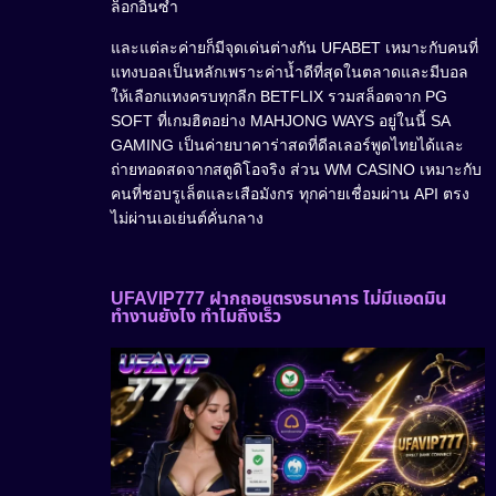
ล็อกอินซ้ำ
และแต่ละค่ายก็มีจุดเด่นต่างกัน UFABET เหมาะกับคนที่
แทงบอลเป็นหลักเพราะค่าน้ำดีที่สุดในตลาดและมีบอล
ให้เลือกแทงครบทุกลีก BETFLIX รวมสล็อตจาก PG
SOFT ที่เกมฮิตอย่าง MAHJONG WAYS อยู่ในนี้ SA
GAMING เป็นค่ายบาคาร่าสดที่ดีลเลอร์พูดไทยได้และ
ถ่ายทอดสดจากสตูดิโอจริง ส่วน WM CASINO เหมาะกับ
คนที่ชอบรูเล็ตและเสือมังกร ทุกค่ายเชื่อมผ่าน API ตรง
ไม่ผ่านเอเย่นต์คั่นกลาง
UFAVIP777 ฝากถอนตรงธนาคาร ไม่มีแอดมิน
ทำงานยังไง ทำไมถึงเร็ว