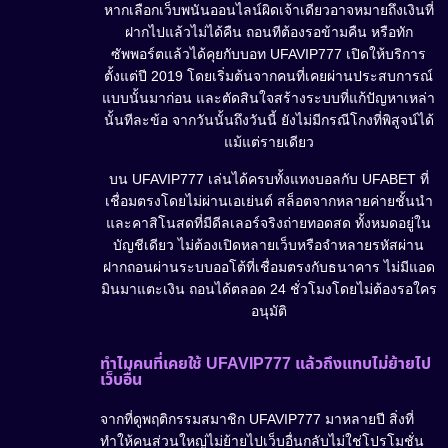
หากเลือกเว็บพนันออนไลน์ผิดเจ้าเดียวอาจหมายถึงเงินที่
ฝากไปแล้วไม่ได้คืน ถอนทีต้องรอข้ามคืน หรือทัก
ซัพพอร์ตแล้วได้คุยกับบอท UFAVIP777 เปิดให้บริการ
ตั้งแต่ปี 2019 โดยเริ่มต้นจากคนที่เคยผ่านประสบการณ์
แบบนั้นมาก่อน และตัดสินใจสร้างระบบที่แก้ปัญหาเหล่า
นั้นทีละข้อ จากวันนั้นถึงวันนี้ ยังไม่มีกรณีโกงที่พิสูจน์ได้
แม้แต่รายเดียว
บน UFAVIP777 เล่นได้ครบทั้งแทงบอลกับ UFABET ที่
เชื่อมตรงโดยไม่ผ่านเอเย่นต์ สล็อตจากหลายค่ายชั้นนำ
และคาสิโนสดที่มีดีลเลอร์จริงถ่ายทอดสด ทั้งหมดอยู่ใน
บัญชีเดียว ไม่ต้องเปิดหลายเว็บหรือจำหลายรหัสผ่าน
ฝากถอนผ่านระบบออโต้ที่เชื่อมตรงกับธนาคาร ไม่มีแอด
มินมาแตะเงิน ถอนได้ตลอด 24 ชั่วโมงโดยไม่ต้องรอใคร
อนุมัติ
ทำไมคนที่เคยใช้ UFAVIP777 แล้วถึงแทบไม่ย้ายไป
เว็บอื่น
จากที่ดูพฤติกรรมสมาชิก UFAVIP777 มาหลายปี สิ่งที่
ทำให้คนส่วนใหญ่ไม่ย้ายไปเว็บอื่นกลับไม่ใช่โปรโมชั่น