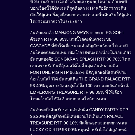
ที่ให้ประสบการณ์สม่ำเสมอและทุนอยู่ได้นาน ตัวเลขที่
บอกเรื่องนี้ได้ชัดเจนที่สุดคือค่า RTP หรืออัตราการคืน
เงินให้ผู้เล่น ยิ่งสูงยิ่งหมายความว่าเกมนั้นคืนเงินให้ผู้เล่น
โดยรวมมากกว่าในระยะยาว
อันดับแรกคือ MAHJONG WAYS จากค่าย PG SOFT
ด้วยค่า RTP 96.95% เกมนี้โดดเด่นตรงระบบ
CASCADE ที่ทำให้เมื่อชนะแล้วสัญลักษณ์หายไปและมี
อันใหม่ตกลงมาแทน เพิ่มโอกาสชนะต่อเนื่องในรอบเดียว
อันดับสองคือ SONGKRAN SPLASH RTP 96.78% โดด
เด่นตรงฟรีสปินที่ลุ้นต่อได้ไม่สิ้นสุด อันดับสามคือ
FORTUNE PIG RTP 96.52% มีสัญลักษณ์พิเศษที่ช่วย
ล็อกโบนัสไว้ได้ อันดับสี่คือ THE GRAND PALACE RTP
96.40% คูณรางวัลสูงสุดได้ถึง 100 เท่า และอันดับห้าคือ
EMPEROR’S TREASURE RTP 96.35% ที่ให้เลือก
โหมดโบนัสได้ถึง 3 แบบตามสไตล์การเล่น
อันดับหกถึงสิบเรียงตามลำดับคือ CANDY PARTY RTP
96.20% ที่สัญลักษณ์พิเศษขยายได้เต็มแถว PALACE
TREASURE RTP 96.10% มีแจ็กพอตสะสมทุกการเล่น
LUCKY OX RTP 96.00% หมุนซ้ำฟรีเมื่อได้สัญลักษณ์