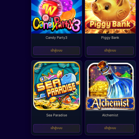
Candy Party3
Piggy Bank
-
-
เข้าสู่ระบบ
เข้าสู่ระบบ
Sea Paradise
Alchemist
-
-
เข้าสู่ระบบ
เข้าสู่ระบบ