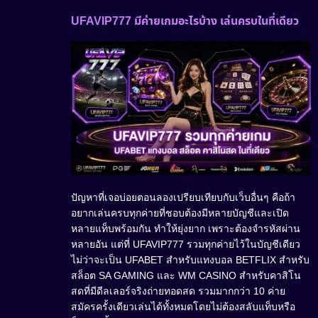
UFAVIP777 มีค่ายเกมอะไรบ้าง เล่นครบในที่เดียว
ปัญหาที่เจอบ่อยตอนลองเปรียบเทียบกับเว็บอื่นๆ คือถ้า
อยากเล่นครบทุกค่ายที่ชอบต้องมีหลายบัญชีและเปิด
หลายแท็บพร้อมกัน ทำให้ยุ่งยาก เพราะต้องจำรหัสผ่าน
หลายอัน แต่ที่ UFAVIP777 รวมทุกค่ายไว้ในบัญชีเดียว
ไม่ว่าจะเป็น UFABET สำหรับแทงบอล BETFLIX สำหรับ
สล็อต SA GAMING และ WM CASINO สำหรับคาสิโน
สดที่มีดีลเลอร์จริงถ่ายทอดสด รวมมากกว่า 10 ค่าย
สมัครครั้งเดียวเล่นได้ทั้งหมดโดยไม่ต้องสลับแท็บหรือ