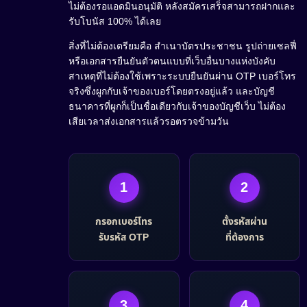
ไม่ต้องรอแอดมินอนุมัติ หลังสมัครเสร็จสามารถฝากและ
รับโบนัส 100% ได้เลย
สิ่งที่ไม่ต้องเตรียมคือ สำเนาบัตรประชาชน รูปถ่ายเซลฟี่
หรือเอกสารยืนยันตัวตนแบบที่เว็บอื่นบางแห่งบังคับ
สาเหตุที่ไม่ต้องใช้เพราะระบบยืนยันผ่าน OTP เบอร์โทร
จริงซึ่งผูกกับเจ้าของเบอร์โดยตรงอยู่แล้ว และบัญชี
ธนาคารที่ผูกก็เป็นชื่อเดียวกับเจ้าของบัญชีเว็บ ไม่ต้อง
เสียเวลาส่งเอกสารแล้วรอตรวจข้ามวัน
1
2
กรอกเบอร์โทร
ตั้งรหัสผ่าน
รับรหัส OTP
ที่ต้องการ
3
4