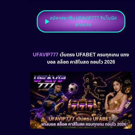
สมัครสมาชิก UFAVIP777 รับโบนัส
ฝากแรก
UFAVIP777
เว็บตรง UFABET ครบทุกเกม แทง
บอล สล็อต คาสิโนสด ถอนไว 2026