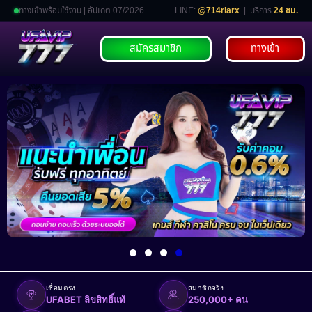
ทางเข้าพร้อมใช้งาน | อัปเดต 07/2026
LINE:
@714riarx
| บริการ
24 ชม.
สมัครสมาชิก
ทางเข้า
เชื่อมตรง
สมาชิกจริง
UFABET ลิขสิทธิ์แท้
250,000+ คน