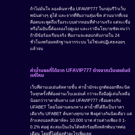
ถ้าไม่มั่นใจ ลองค้นหาชื่อ UFAVIP777 ในกลุ่มรีวิวเว็บ
พนันต่างๆ ดูได้ และจากที่ทีมงานสุ่มเช็ค ส่วนมากที่เจอ
คือคนจะพูดถึงเรื่องระบบฝากถอนที่ทำงานจริง แต่จะเชื่อ
หรือไม่อันนี้ต้องลองไปดูเอง และเรามีนโยบายชัดเจนว่า
ถ้ามีข้อร้องเรียนจริง ทีมงานจะตอบกลับภายใน 24
ชั่วโมงพร้อมหลักฐานจากระบบ ไม่ใช่แค่ปฏิเสธลอยๆ
แล้วจบ
ค่าน้ำบอลที่ได้จาก UFAVIP777 ต่างจากเว็บเอเย่นต์
แค่ไหน
เว็บที่ผ่านเอเย่นต์หลายชั้น ค่าน้ำมักจะถูกตัดออกทีละนิด
ในทุกครั้งที่ต้องผ่านเว็บเอเย่นต์ กว่าจะถึงมือผู้เล่นก็เหลือ
น้อยกว่าราคาต้นทาง แต่ UFAVIP777 เชื่อมตรงกับ
UFABET โดยไม่ผ่านคนกลาง ค่าน้ำที่ได้จึงเป็นราคา
เดียวกับ UFABET ต้นทางทุกบาท ฟังดูต่างกันนิดเดียว แต่
ถ้าแทงบอลสัปดาห์ละ 10,000 บาท ส่วนต่างเพียง 0.1-
0.2% ต่อคู่ สะสมเป็นเงินได้หลักร้อยถึงหลักพันบาทต่อ
เดือน โดยที่ไม่ต้องทำอะไรเพิ่มเลย