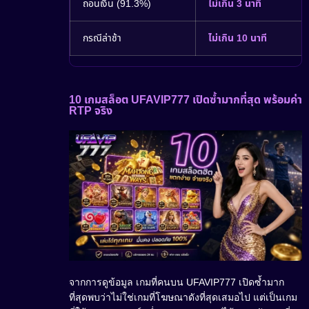
ถอนเงิน (91.3%)
ไม่เกิน 3 นาที
กรณีล่าช้า
ไม่เกิน 10 นาที
10 เกมสล็อต UFAVIP777 เปิดซ้ำมากที่สุด พร้อมค่า
RTP จริง
จากการดูข้อมูล เกมที่คนบน UFAVIP777 เปิดซ้ำมาก
ที่สุดพบว่าไม่ใช่เกมที่โฆษณาดังที่สุดเสมอไป แต่เป็นเกม