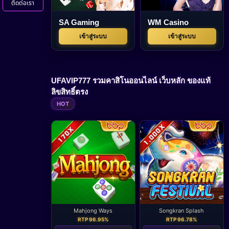
ติดต่อเรา
SA Gaming
WM Casino
เข้าสู่ระบบ
เข้าสู่ระบบ
UFAVIP777 รวมคาสิโนออนไลน์ เว็บหลัก ของแท้
ลิขสิทธิ์ตรง
HOT
Mahjong Ways
Songkran Splash
RTP 96.95%
RTP 96.78%