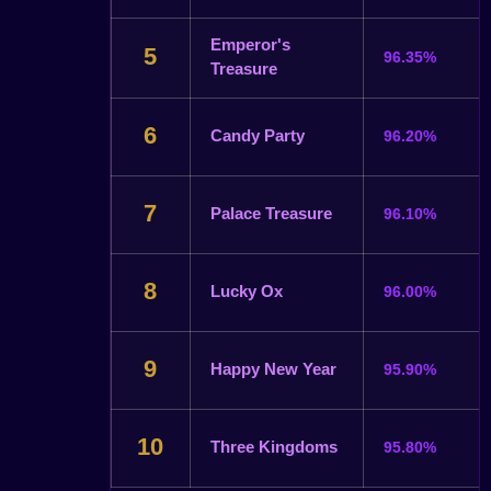
Emperor's
5
96.35%
Treasure
6
Candy Party
96.20%
7
Palace Treasure
96.10%
8
Lucky Ox
96.00%
9
Happy New Year
95.90%
10
Three Kingdoms
95.80%