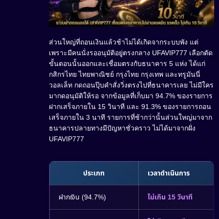
ส่วนใหญ่ที่ถอนเงินแล้วช้าไม่ได้เกิดจากระบบพัง แต่
เพราะมีคนนั่งรออนุมัติอยู่ตรงกลาง UFAVIP777 เลือกตัด
ขั้นตอนนั้นออกและเชื่อมตรงกับธนาคาร 5 แห่ง ได้แก่
กสิกรไทย ไทยพาณิชย์ กรุงไทย กรุงเทพ และทรูมันนี่
วอลเล็ท กดถอนปุ๊บคำสั่งวิ่งตรงไปที่ธนาคารเลย ไม่มีใคร
มากดอนุมัติให้รอ จากข้อมูลที่เก็บมา 94.7% ของรายการ
ฝากเสร็จภายใน 15 วินาที และ 91.3% ของรายการถอน
เสร็จภายใน 3 นาที รายการที่ช้ากว่านั้นส่วนใหญ่มาจาก
ธนาคารปลายทางมีปัญหาชั่วคราว ไม่ได้มาจากฝั่ง
UFAVIP777
ประเภท
เวลาดำเนินการ
ฝากเงิน (94.7%)
ไม่เกิน 15 วินาที