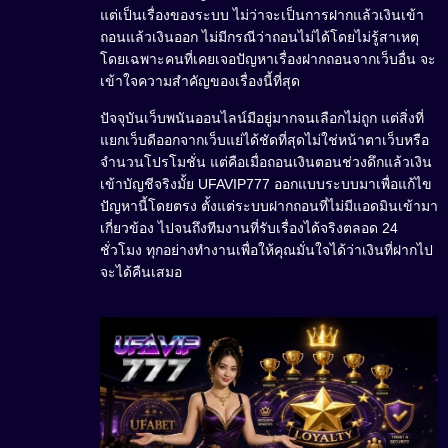
แต่เป็นเรื่องของระบบ ไม่ว่าจะเป็นการฝากแล้วเงินเข้า
ถอนแล้วเงินออก ไม่มีกรณีว่าถอนไม่ได้โดยไม่รู้สาเหตุ
โดยเฉพาะคนที่เคยเจอปัญหาเรื่องฝากถอนจากเว็บอื่น จะ
เข้าใจความสำคัญของเรื่องนี้ที่สุด
ปัจจุบันเว็บพนันออนไลน์มีอยู่มากจนเลือกไม่ถูก แต่สิ่งที่
แยกเว็บดีออกจากเว็บแย่ได้ชัดที่สุดไม่ใช่หน้าตาเว็บหรือ
จำนวนโปรโมชั่น แต่คือเมื่อถอนเงินตอนช่วงดึกแล้วเงิน
เข้าบัญชีจริงมั้ย UFAVIP777 ออกแบบระบบมาเพื่อแก้ไข
ปัญหานี้โดยตรง ตั้งแต่ระบบฝากถอนที่ไม่มีแอดมินเข้ามา
เกี่ยวข้อง ไปจนถึงทีมงานที่รับเรื่องได้จริงตลอด 24
ชั่วโมง ทุกอย่างทำงานเพื่อให้คุณมั่นใจได้ว่าเงินที่ฝากไป
จะได้คืนเสมอ