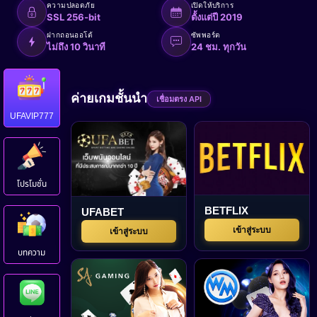
ความปลอดภัย
เปิดให้บริการ
SSL 256-bit
ตั้งแต่ปี 2019
ฝากถอนออโต้
ซัพพอร์ต
ไม่ถึง 10 วินาที
24 ชม. ทุกวัน
ค่ายเกมชั้นนำ
เชื่อมตรง API
UFAVIP777
โปรโมชั่น
BETFLIX
UFABET
เข้าสู่ระบบ
เข้าสู่ระบบ
บทความ