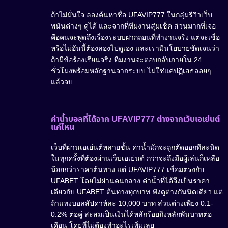
ถ้าไม่มั่นใจ ลองค้นหาชื่อ UFAVIP777 ในกลุ่มรีวิวเว็บ
พนันต่างๆ ดูได้ และจากที่ทีมงานสุ่มเช็ค ส่วนมากที่เจอ
คือคนจะพูดถึงเรื่องระบบฝากถอนที่ทำงานจริง แต่จะเชื่อ
หรือไม่อันนี้ต้องลองไปดูเอง และเรามีนโยบายชัดเจนว่า
ถ้ามีข้อร้องเรียนจริง ทีมงานจะตอบกลับภายใน 24
ชั่วโมงพร้อมหลักฐานจากระบบ ไม่ใช่แค่ปฏิเสธลอยๆ
แล้วจบ
ค่าน้ำบอลที่ได้จาก UFAVIP777 ต่างจากเว็บเอเย่นต์
แค่ไหน
เว็บที่ผ่านเอเย่นต์หลายชั้น ค่าน้ำมักจะถูกตัดออกทีละนิด
ในทุกครั้งที่ต้องผ่านเว็บเอเย่นต์ กว่าจะถึงมือผู้เล่นก็เหลือ
น้อยกว่าราคาต้นทาง แต่ UFAVIP777 เชื่อมตรงกับ
UFABET โดยไม่ผ่านคนกลาง ค่าน้ำที่ได้จึงเป็นราคา
เดียวกับ UFABET ต้นทางทุกบาท ฟังดูต่างกันนิดเดียว แต่
ถ้าแทงบอลสัปดาห์ละ 10,000 บาท ส่วนต่างเพียง 0.1-
0.2% ต่อคู่ สะสมเป็นเงินได้หลักร้อยถึงหลักพันบาทต่อ
เดือน โดยที่ไม่ต้องทำอะไรเพิ่มเลย