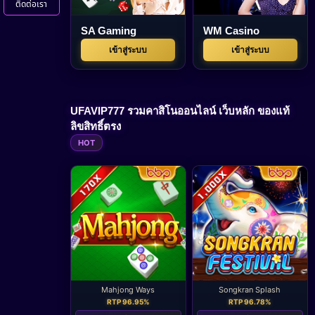
ติดต่อเรา
SA Gaming
WM Casino
เข้าสู่ระบบ
เข้าสู่ระบบ
UFAVIP777 รวมคาสิโนออนไลน์ เว็บหลัก ของแท้
ลิขสิทธิ์ตรง
HOT
Mahjong Ways
Songkran Splash
RTP 96.95%
RTP 96.78%