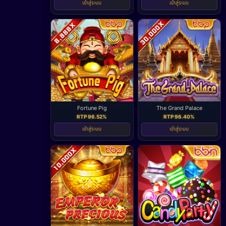
เข้าสู่ระบบ
เข้าสู่ระบบ
Fortune Pig
The Grand Palace
RTP 96.52%
RTP 96.40%
เข้าสู่ระบบ
เข้าสู่ระบบ