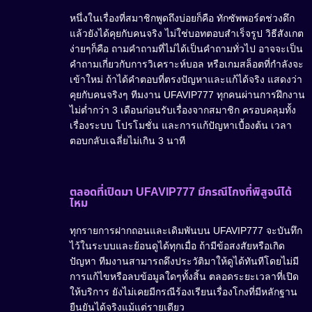
หนึ่งในเรื่องที่สมาชิกพูดถึงบ่อยก็คือ ทักซัพพอร์ตช่วงดึก
แล้วยังได้คุยกับคนจริง ไม่ใช่บอทตอบสำเร็จรูป วิธีสังเกต
ง่ายๆก็คือ ถามคำถามที่ไม่ได้เป็นคำถามทั่วไป อาจจะเป็น
คำถามเกี่ยวกับการวิเคราะห์บอล หรือเกมสล็อตที่กำลังจะ
เข้าใหม่ ถ้าได้คำตอบที่ตรงปัญหาและแก้ได้จริง แสดงว่า
คุยกับคนจริงๆ ทีมงาน UFAVIP777 ทุกคนผ่านการฝึกงาน
ไม่ต่ำกว่า 3 เดือนก่อนรับเรื่องจากสมาชิก ครอบคลุมทั้ง
เรื่องระบบ โปรโมชั่น และการแก้ปัญหาเบื้องต้น เวลา
ตอบกลับเฉลี่ยไม่เกิน 3 นาที
ตลอดที่เปิดมา UFAVIP777 มีกรณีโกงที่พิสูจน์ได้
ไหม
ทุกรายการฝากถอนและเดิมพันบน UFAVIP777 จะบันทึก
ไว้ในระบบและย้อนดูได้ทุกเมื่อ ถ้ามีข้อสงสัยหรือเกิด
ปัญหา ทีมงานสามารถดึงประวัติมาให้ดูได้ทันทีโดยไม่มี
การแก้ไขหรือลบข้อมูลใดๆทั้งสิ้น ตลอดระยะเวลาที่เปิด
ให้บริการ ยังไม่เคยมีกรณีร้องเรียนเรื่องโกงที่มีหลักฐาน
ยืนยันได้จริงแม้แต่รายเดียว