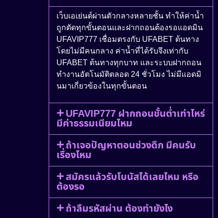
เว็บเอเย่นต์ผ่านตัวกลางหลายชั้น ทำให้ค่าน้ำ
ถูกตัดทุกขั้นตอนและฝากถอนต้องรอแอดมิน
UFAVIP777 เชื่อมตรงกับ UFABET ต้นทาง
โดยไม่มีคนกลาง ค่าน้ำที่ได้รับจึงเท่ากับ
UFABET ต้นทางทุกบาท และระบบฝากถอน
ทำงานอัตโนมัติตลอด 24 ชั่วโมง ไม่มีแอดมิ
นมาเกี่ยวข้องในทุกขั้นตอน
UFAVIP777 ฝากถอนขั้นต่ำเท่าไหร่
มีค่าธรรมเนียมไหม
ถ้าเจอปัญหาตอนช่วงดึก มีคนรับ
เรื่องไหม
สมัครแล้วรับโบนัสได้เลยไหม หรือ
ต้องรอ
ถ้าลืมรหัสผ่าน ต้องทำยังไง