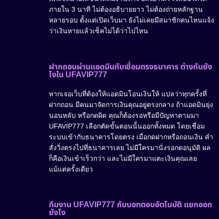
ภายใน 3 นาที ไม่ต้องอธิบายยาว ไม่ต้องถ่ายหลักฐาน
หลายรอบ ตั้งแต่เปิดเว็บมา ยังไม่เคยมีสมาชิกคนไหนแจ้ง
ว่าเงินหายแล้วเช็คไม่ได้ว่าไปไหน
ฝากถอนผ่านแอดมินกับเชื่อมตรงธนาคาร ต่างกันยัง
ไงใน UFAVIP777
หากเจอเว็บที่ต้องให้แอดมินโอนเงินให้ แปลว่าทุกครั้งที่
ฝากถอน มีคนมาจัดการเงินคุณอยู่ตรงกลาง ถ้าแอดมินยุ่ง
นอนหลับ หรือกดผิด คุณก็ต้องรอหรือมีปัญหาตามมา
UFAVIP777 เลือกตัดขั้นตอนนั้นออกทั้งหมด โดยเชื่อม
ระบบเข้ากับธนาคารโดยตรง เมื่อกดฝากหรือถอนเงิน คำ
สั่งวิ่งตรงไปที่ธนาคารเลย ไม่มีใครมานั่งรอกดอนุมัติ ผล
ก็คือเงินเข้าเร็วกว่า และไม่มีใครมาแตะเงินคุณเลย
แม้แต่ครั้งเดียว
ทีมงาน UFAVIP777 กับบอทตอบอัตโนมัติ แยกออก
ยังไง