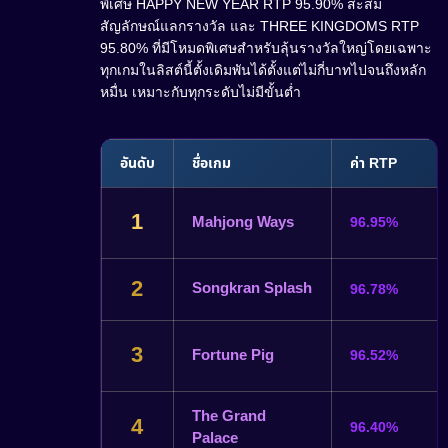
พิเศษ HAPPY NEW YEAR RTP 95.90% สะสม
สัญลักษณ์แลกรางวัล และ THREE KINGDOMS RTP
95.80% ที่มีโหมดพิเศษสำหรับลุ้นรางวัลใหญ่โดยเฉพาะ
ทุกเกมในลิสต์นี้ตั้งเดิมพันได้ตั้งแต่ไม่กี่บาทไปจนถึงหลัก
หมื่น เหมาะกับทุกระดับไม่มีขั้นต่ำ
อันดับ
ชื่อเกม
ค่า RTP
1
Mahjong Ways
96.95%
2
Songkran Splash
96.78%
3
Fortune Pig
96.52%
The Grand
4
96.40%
Palace