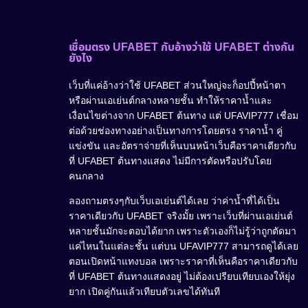
เชื่อมตรง UFABET กับอ้างว่าใช้ UFABET ต่างกัน
ยังไง
เว็บที่แค่อ้างว่าใช้ UFABET ส่วนใหญ่จะก็อปปี้หน้าตา
หรือผ่านเอเย่นต์กลางหลายชั้น ทำให้ราคาน้ำและ
เงื่อนไขต่างจาก UFABET ต้นทาง แต่ UFAVIP777 เชื่อม
ต่อด้วยช่องทางอย่างเป็นทางการโดยตรง ราคาน้ำ คู่
แข่งขัน และอัตราจ่ายที่เห็นบนหน้าเว็บคือราคาเดียวกับ
ที่ UFABET ต้นทางแสดง ไม่มีการตัดหรือปรับโดย
คนกลาง
ลองถามตรงๆกับเว็บเอเย่นต์ได้เลย ว่าค่าน้ำที่ได้เป็น
ราคาเดียวกับ UFABET จริงมั้ย เพราะเว็บที่ผ่านเอเย่นต์
หลายชั้นมักจะตอบได้ยาก เพราะตัวเองก็ไม่รู้ว่าถูกตัดมา
แค่ไหนในแต่ละชั้น แต่บน UFAVIP777 สามารถดูได้เลย
ตอนเปิดหน้าแทงบอล เพราะราคาที่เห็นคือราคาเดียวกับ
ที่ UFABET ต้นทางแสดงอยู่ ไม่ต้องเปรียบเทียบเองให้ยุ่ง
ยาก เปิดคู่กันแล้วเทียบตัวเลขได้ทันที