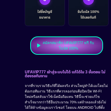
ใส่ชื่อบัญชี
รับโบนัส 100%
ธนาคาร
ได้เลยทันที
สมัครสมาชิก UFAVIP777 ฟรี รับ
โบนัส 100%
UFAVIP777 เข้าสู่ระบบไม่ได้ แก้ได้ใน 3 ขั้นตอน ไม่
ต้องรอทีมงาน
จากที่รวบรวมวิธีแก้ที่ได้ผลจริง ส่วนใหญ่ทำได้เองโดยไม่
ต้องรอทีมงาน วิธีแรกที่ควรลองก่อนคือปิดเปิด WI-FI
ใหม่หรือสลับมาใช้เน็ตมือถือแทน วิธีนี้จะช่วยแก้ไข
สำเร็จมากกว่าวิธีอื่นประมาณ 70% แต่ถ้าลองแล้วยังไม่
ได้ให้ล้างข้อมูลเบราว์เซอร์ โดยบน ANDROID ไปที่ตั้ง