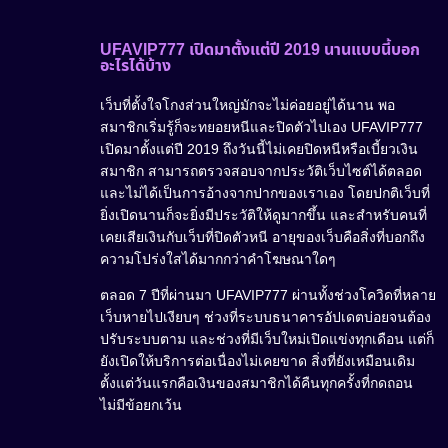
UFAVIP777 เปิดมาตั้งแต่ปี 2019 นานแบบนี้บอก
อะไรได้บ้าง
เว็บที่ตั้งใจโกงส่วนใหญ่มักจะไม่ค่อยอยู่ได้นาน พอ
สมาชิกเริ่มรู้ก็จะทยอยหนีและปิดตัวไปเอง UFAVIP777
เปิดมาตั้งแต่ปี 2019 ถึงวันนี้ไม่เคยปิดหนีหรือเบี้ยวเงิน
สมาชิก สามารถตรวจสอบจากประวัติเว็บไซต์ได้ตลอด
และไม่ได้เป็นการอ้างจากปากของเราเอง โดยปกติเว็บที่
ยิ่งเปิดนานก็จะยิ่งมีประวัติให้ดูมากขึ้น และสำหรับคนที่
เคยเสียเงินกับเว็บที่ปิดตัวหนี อายุของเว็บคือสิ่งที่บอกถึง
ความโปร่งใสได้มากกว่าคำโฆษณาใดๆ
ตลอด 7 ปีที่ผ่านมา UFAVIP777 ผ่านทั้งช่วงโควิดที่หลาย
เว็บหายไปเงียบๆ ช่วงที่ระบบธนาคารอัปเดตบ่อยจนต้อง
ปรับระบบตาม และช่วงที่มีเว็บใหม่เปิดแข่งทุกเดือน แต่ก็
ยังเปิดให้บริการต่อเนื่องไม่เคยขาด สิ่งที่ยังเหมือนเดิม
ตั้งแต่วันแรกคือเงินของสมาชิกได้คืนทุกครั้งที่กดถอน
ไม่มีข้อยกเว้น