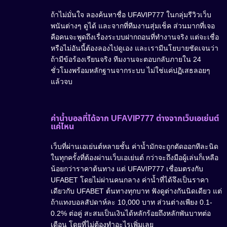
ถ้าไม่มั่นใจ ลองค้นหาชื่อ UFAVIP777 ในกลุ่มรีวิวเว็บ
พนันต่างๆ ดูได้ และจากที่ทีมงานสุ่มเช็ค ส่วนมากที่เจอ
คือคนจะพูดถึงเรื่องระบบฝากถอนที่ทำงานจริง แต่จะเชื่อ
หรือไม่อันนี้ต้องลองไปดูเอง และเรามีนโยบายชัดเจนว่า
ถ้ามีข้อร้องเรียนจริง ทีมงานจะตอบกลับภายใน 24
ชั่วโมงพร้อมหลักฐานจากระบบ ไม่ใช่แค่ปฏิเสธลอยๆ
แล้วจบ
ค่าน้ำบอลที่ได้จาก UFAVIP777 ต่างจากเว็บเอเย่นต์
แค่ไหน
เว็บที่ผ่านเอเย่นต์หลายชั้น ค่าน้ำมักจะถูกตัดออกทีละนิด
ในทุกครั้งที่ต้องผ่านเว็บเอเย่นต์ กว่าจะถึงมือผู้เล่นก็เหลือ
น้อยกว่าราคาต้นทาง แต่ UFAVIP777 เชื่อมตรงกับ
UFABET โดยไม่ผ่านคนกลาง ค่าน้ำที่ได้จึงเป็นราคา
เดียวกับ UFABET ต้นทางทุกบาท ฟังดูต่างกันนิดเดียว แต่
ถ้าแทงบอลสัปดาห์ละ 10,000 บาท ส่วนต่างเพียง 0.1-
0.2% ต่อคู่ สะสมเป็นเงินได้หลักร้อยถึงหลักพันบาทต่อ
เดือน โดยที่ไม่ต้องทำอะไรเพิ่มเลย