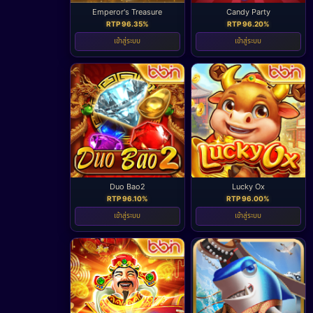
Emperor's Treasure
Candy Party
RTP 96.35%
RTP 96.20%
เข้าสู่ระบบ
เข้าสู่ระบบ
Duo Bao2
Lucky Ox
RTP 96.10%
RTP 96.00%
เข้าสู่ระบบ
เข้าสู่ระบบ