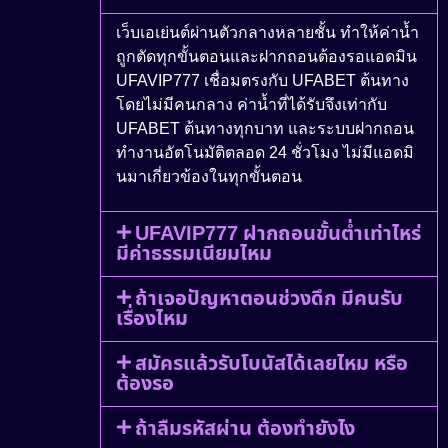
เว็บเอเย่นต์ผ่านตัวกลางหลายชั้น ทำให้ค่าน้ำ
ถูกตัดทุกขั้นตอนและฝากถอนต้องรอแอดมิน
UFAVIP777 เชื่อมตรงกับ UFABET ต้นทาง
โดยไม่มีคนกลาง ค่าน้ำที่ได้รับจึงเท่ากับ
UFABET ต้นทางทุกบาท และระบบฝากถอน
ทำงานอัตโนมัติตลอด 24 ชั่วโมง ไม่มีแอดมิ
นมาเกี่ยวข้องในทุกขั้นตอน
UFAVIP777 ฝากถอนขั้นต่ำเท่าไหร่
มีค่าธรรมเนียมไหม
ถ้าเจอปัญหาตอนช่วงดึก มีคนรับ
เรื่องไหม
สมัครแล้วรับโบนัสได้เลยไหม หรือ
ต้องรอ
ถ้าลืมรหัสผ่าน ต้องทำยังไง