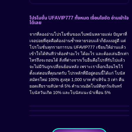
โปรโมชั่น UFAVIP777 ทั้งหมด เงื่อนไขชัด อ่านเข้าใจ
ได้เลย
จากที่ลองอ่านโปรโมชั่นของเว็บพนันหลายแห่ง ปัญหาที่
เจอบ่อยที่สุดคือต้องอ่านซ้ำหลายรอบแล้วก็ยังงงอยู่ดี แต่
โปรโมชั่นทุกรายการบน UFAVIP777 เขียนให้อ่านแล้ว
เข้าใจได้ทันทีว่าต้องทำอะไร ได้อะไร และต้องเล่นอีกเท่า
ไหร่ถึงจะถอนได้ สิ่งที่ต่างจากเว็บอื่นคือโปรที่รับไปแล้ว
จะไม่มีวันถูกเปลี่ยนย้อนหลัง เพราะเราล็อกเงื่อนไขไว้
ตั้งแต่ตอนที่คุณกดรับ โปรหลักที่มีอยู่ตอนนี้ได้แก่ โบนัส
สมัครใหม่ 100% สูงสุด 1,000 บาท ทำเทิร์น 3 เท่า คืน
ยอดเสียรายสัปดาห์ 5% คำนวณอัตโนมัติทุกวันจันทร์
โบนัสวันเกิด 10% และโบนัสแนะนำเพื่อน 5%