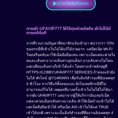
ดูโปรโมชั่นทั้งหมด
ทางเข้า UFAVIP777 ใช้ได้ทุกค่ายมือถือ เข้าไม่ได้มี
ทางแก้ทันที
จากที่รวบรวมปัญหาที่สมาชิกแจ้งเข้ามา พบว่ากว่า 70%
ของกรณีที่เข้าเว็บไม่ได้แก้ได้ง่ายมาก แค่ปิดเปิด WI-FI
ใหม่หรือสลับมาใช้เน็ตมือถือแทน เพราะเน็ตแต่ละค่ายวิ่ง
คนละเส้นทาง บางเส้นทางถูกบล็อก บางเส้นทางไม่โดน
แค่เปลี่ยนเส้นทางก็เข้าได้แล้ว โดยทางเข้าหลักอยู่ที่
HTTPS://LOBBY.UFAVIP777.SERVICES ถ้าลองแล้วยัง
ไม่ได้ ทักไลน์ @714RIARX เพื่อรับลิงก์สำรองที่อัปเดตทุก
4 ชั่วโมง จากวิธีแก้ทั้งสองแบบ ยังไม่เคยมีกรณีที่ไม่
สามารถแก้ไขได้ เหตุผลที่บางครั้งเข้าเว็บไม่ได้ไม่ได้มา
จากฝั่ง UFAVIP777 แต่มาจากผู้ให้บริการอินเทอร์เน็ต
แต่ละค่ายบล็อกเส้นทางบางเส้น ทำให้เน็ตบ้านเข้าไม่ได้
แต่เน็ตมือถือเข้าได้ หรือเน็ต AIS เข้าไม่ได้แต่ TRUE
เข้าได้ปกติ เพราะฉะนั้นลิงก์สำรองที่ทีมงานอัปเดตทุก 4