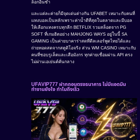
ล็อกอินซ้ำ
และแต่ละค่ายก็มีจุดเด่นต่างกัน UFABET เหมาะกับคนที่
แทงบอลเป็นหลักเพราะค่าน้ำดีที่สุดในตลาดและมีบอล
ให้เลือกแทงครบทุกลีก BETFLIX รวมสล็อตจาก PG
SOFT ที่เกมฮิตอย่าง MAHJONG WAYS อยู่ในนี้ SA
GAMING เป็นค่ายบาคาร่าสดที่ดีลเลอร์พูดไทยได้และ
ถ่ายทอดสดจากสตูดิโอจริง ส่วน WM CASINO เหมาะกับ
คนที่ชอบรูเล็ตและเสือมังกร ทุกค่ายเชื่อมผ่าน API ตรง
ไม่ผ่านเอเย่นต์คั่นกลาง
UFAVIP777 ฝากถอนตรงธนาคาร ไม่มีแอดมิน
ทำงานยังไง ทำไมถึงเร็ว