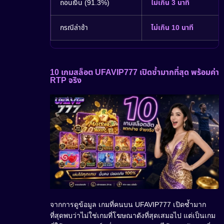
ถอนเงิน (91.3%)
ไม่เกิน 3 นาที
กรณีล่าช้า
ไม่เกิน 10 นาที
10 เกมสล็อต UFAVIP777 เปิดซ้ำมากที่สุด พร้อมค่า
RTP จริง
จากการดูข้อมูล เกมที่คนบน UFAVIP777 เปิดซ้ำมาก
ที่สุดพบว่าไม่ใช่เกมที่โฆษณาดังที่สุดเสมอไป แต่เป็นเกม