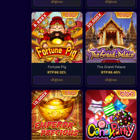
เข้าสู่ระบบ
เข้าสู่ระบบ
Fortune Pig
The Grand Palace
RTP 96.52%
RTP 96.40%
เข้าสู่ระบบ
เข้าสู่ระบบ