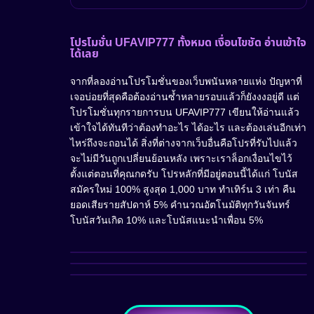
โปรโมชั่น UFAVIP777 ทั้งหมด เงื่อนไขชัด อ่านเข้าใจ
ได้เลย
จากที่ลองอ่านโปรโมชั่นของเว็บพนันหลายแห่ง ปัญหาที่
เจอบ่อยที่สุดคือต้องอ่านซ้ำหลายรอบแล้วก็ยังงงอยู่ดี แต่
โปรโมชั่นทุกรายการบน UFAVIP777 เขียนให้อ่านแล้ว
เข้าใจได้ทันทีว่าต้องทำอะไร ได้อะไร และต้องเล่นอีกเท่า
ไหร่ถึงจะถอนได้ สิ่งที่ต่างจากเว็บอื่นคือโปรที่รับไปแล้ว
จะไม่มีวันถูกเปลี่ยนย้อนหลัง เพราะเราล็อกเงื่อนไขไว้
ตั้งแต่ตอนที่คุณกดรับ โปรหลักที่มีอยู่ตอนนี้ได้แก่ โบนัส
สมัครใหม่ 100% สูงสุด 1,000 บาท ทำเทิร์น 3 เท่า คืน
ยอดเสียรายสัปดาห์ 5% คำนวณอัตโนมัติทุกวันจันทร์
โบนัสวันเกิด 10% และโบนัสแนะนำเพื่อน 5%