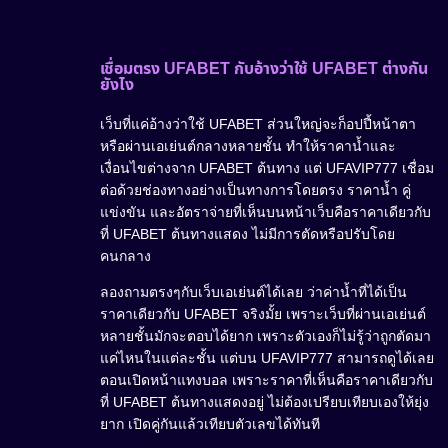
เชื่อมตรง UFABET กับอ้างว่าใช้ UFABET ต่างกัน
ยังไง
เว็บที่แค่อ้างว่าใช้ UFABET ส่วนใหญ่จะก็อปปี้หน้าตา
หรือผ่านเอเย่นต์กลางหลายชั้น ทำให้ราคาน้ำและ
เงื่อนไขต่างจาก UFABET ต้นทาง แต่ UFAVIP777 เชื่อม
ต่อด้วยช่องทางอย่างเป็นทางการโดยตรง ราคาน้ำ คู่
แข่งขัน และอัตราจ่ายที่เห็นบนหน้าเว็บคือราคาเดียวกับ
ที่ UFABET ต้นทางแสดง ไม่มีการตัดหรือปรับโดย
คนกลาง
ลองถามตรงๆกับเว็บเอเย่นต์ได้เลย ว่าค่าน้ำที่ได้เป็น
ราคาเดียวกับ UFABET จริงมั้ย เพราะเว็บที่ผ่านเอเย่นต์
หลายชั้นมักจะตอบได้ยาก เพราะตัวเองก็ไม่รู้ว่าถูกตัดมา
แค่ไหนในแต่ละชั้น แต่บน UFAVIP777 สามารถดูได้เลย
ตอนเปิดหน้าแทงบอล เพราะราคาที่เห็นคือราคาเดียวกับ
ที่ UFABET ต้นทางแสดงอยู่ ไม่ต้องเปรียบเทียบเองให้ยุ่ง
ยาก เปิดคู่กันแล้วเทียบตัวเลขได้ทันที