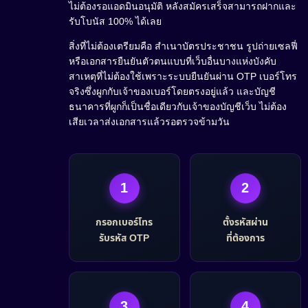
ไม่ต้องรอแอดมินอนุมัติ หลังสมัครเสร็จสามารถฝากและ
รับโบนัส 100% ได้เลย
สิ่งที่ไม่ต้องเตรียมคือ สำเนาบัตรประชาชน รูปถ่ายเซลฟี่
หรือเอกสารยืนยันตัวตนแบบที่เว็บอื่นบางแห่งบังคับ
สาเหตุที่ไม่ต้องใช้เพราะระบบยืนยันผ่าน OTP เบอร์โทร
จริงซึ่งผูกกับเจ้าของเบอร์โดยตรงอยู่แล้ว และบัญชี
ธนาคารที่ผูกก็เป็นชื่อเดียวกับเจ้าของบัญชีเว็บ ไม่ต้อง
เสียเวลาส่งเอกสารแล้วรอตรวจข้ามวัน
1
2
กรอกเบอร์โทร
ตั้งรหัสผ่าน
รับรหัส OTP
ที่ต้องการ
3
4