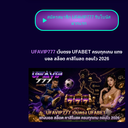
สมัครสมาชิก UFAVIP777 รับโบนัส
ฝากแรก
UFAVIP777
เว็บตรง UFABET ครบทุกเกม แทง
บอล สล็อต คาสิโนสด ถอนไว 2026