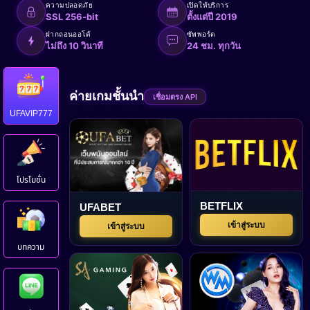
ความปลอดภัย
เปิดให้บริการ
SSL 256-bit
ตั้งแต่ปี 2019
ฝากถอนออโต้
ซัพพอร์ต
ไม่ถึง 10 วินาที
24 ชม. ทุกวัน
ค่ายเกมชั้นนำ
เชื่อมตรง API
UFAVIP777
โปรโมชั่น
BETFLIX
UFABET
เข้าสู่ระบบ
เข้าสู่ระบบ
บทความ