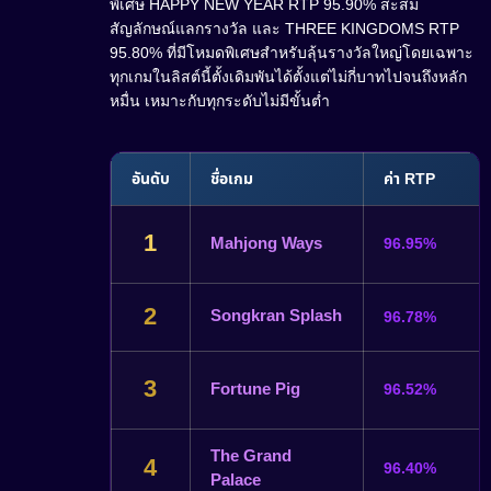
พิเศษ HAPPY NEW YEAR RTP 95.90% สะสม
สัญลักษณ์แลกรางวัล และ THREE KINGDOMS RTP
95.80% ที่มีโหมดพิเศษสำหรับลุ้นรางวัลใหญ่โดยเฉพาะ
ทุกเกมในลิสต์นี้ตั้งเดิมพันได้ตั้งแต่ไม่กี่บาทไปจนถึงหลัก
หมื่น เหมาะกับทุกระดับไม่มีขั้นต่ำ
อันดับ
ชื่อเกม
ค่า RTP
1
Mahjong Ways
96.95%
2
Songkran Splash
96.78%
3
Fortune Pig
96.52%
The Grand
4
96.40%
Palace