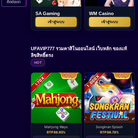
ติดต่อเรา
SA Gaming
WM Casino
เข้าสู่ระบบ
เข้าสู่ระบบ
UFAVIP777 รวมคาสิโนออนไลน์ เว็บหลัก ของแท้
ลิขสิทธิ์ตรง
HOT
Mahjong Ways
Songkran Splash
RTP 96.95%
RTP 96.78%