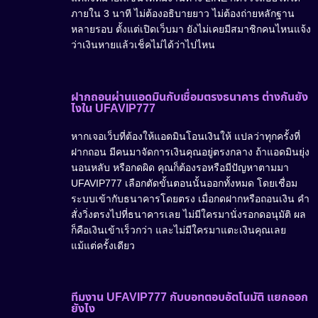
ภายใน 3 นาที ไม่ต้องอธิบายยาว ไม่ต้องถ่ายหลักฐาน
หลายรอบ ตั้งแต่เปิดเว็บมา ยังไม่เคยมีสมาชิกคนไหนแจ้ง
ว่าเงินหายแล้วเช็คไม่ได้ว่าไปไหน
ฝากถอนผ่านแอดมินกับเชื่อมตรงธนาคาร ต่างกันยัง
ไงใน UFAVIP777
หากเจอเว็บที่ต้องให้แอดมินโอนเงินให้ แปลว่าทุกครั้งที่
ฝากถอน มีคนมาจัดการเงินคุณอยู่ตรงกลาง ถ้าแอดมินยุ่ง
นอนหลับ หรือกดผิด คุณก็ต้องรอหรือมีปัญหาตามมา
UFAVIP777 เลือกตัดขั้นตอนนั้นออกทั้งหมด โดยเชื่อม
ระบบเข้ากับธนาคารโดยตรง เมื่อกดฝากหรือถอนเงิน คำ
สั่งวิ่งตรงไปที่ธนาคารเลย ไม่มีใครมานั่งรอกดอนุมัติ ผล
ก็คือเงินเข้าเร็วกว่า และไม่มีใครมาแตะเงินคุณเลย
แม้แต่ครั้งเดียว
ทีมงาน UFAVIP777 กับบอทตอบอัตโนมัติ แยกออก
ยังไง