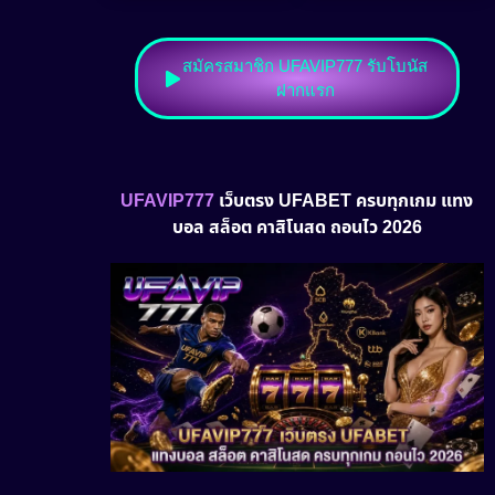
สมัครสมาชิก UFAVIP777 รับโบนัส
ฝากแรก
UFAVIP777
เว็บตรง UFABET ครบทุกเกม แทง
บอล สล็อต คาสิโนสด ถอนไว 2026