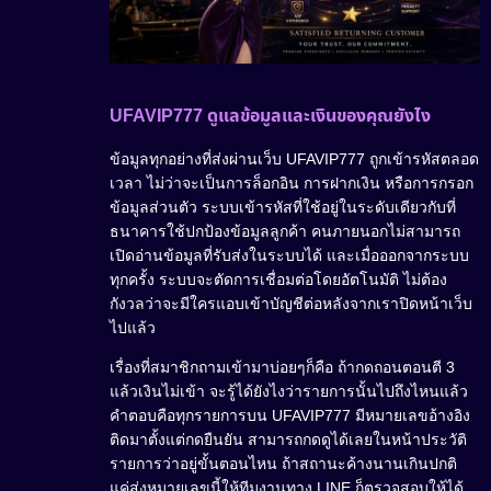
UFAVIP777 ดูแลข้อมูลและเงินของคุณยังไง
ข้อมูลทุกอย่างที่ส่งผ่านเว็บ UFAVIP777 ถูกเข้ารหัสตลอด
เวลา ไม่ว่าจะเป็นการล็อกอิน การฝากเงิน หรือการกรอก
ข้อมูลส่วนตัว ระบบเข้ารหัสที่ใช้อยู่ในระดับเดียวกับที่
ธนาคารใช้ปกป้องข้อมูลลูกค้า คนภายนอกไม่สามารถ
เปิดอ่านข้อมูลที่รับส่งในระบบได้ และเมื่อออกจากระบบ
ทุกครั้ง ระบบจะตัดการเชื่อมต่อโดยอัตโนมัติ ไม่ต้อง
กังวลว่าจะมีใครแอบเข้าบัญชีต่อหลังจากเราปิดหน้าเว็บ
ไปแล้ว
เรื่องที่สมาชิกถามเข้ามาบ่อยๆก็คือ ถ้ากดถอนตอนตี 3
แล้วเงินไม่เข้า จะรู้ได้ยังไงว่ารายการนั้นไปถึงไหนแล้ว
คำตอบคือทุกรายการบน UFAVIP777 มีหมายเลขอ้างอิง
ติดมาตั้งแต่กดยืนยัน สามารถกดดูได้เลยในหน้าประวัติ
รายการว่าอยู่ขั้นตอนไหน ถ้าสถานะค้างนานเกินปกติ
แค่ส่งหมายเลขนี้ให้ทีมงานทาง LINE ก็ตรวจสอบให้ได้