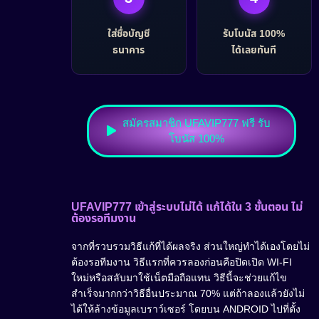
ใส่ชื่อบัญชี
รับโบนัส 100%
ธนาคาร
ได้เลยทันที
สมัครสมาชิก UFAVIP777 ฟรี รับ
โบนัส 100%
UFAVIP777 เข้าสู่ระบบไม่ได้ แก้ได้ใน 3 ขั้นตอน ไม่
ต้องรอทีมงาน
จากที่รวบรวมวิธีแก้ที่ได้ผลจริง ส่วนใหญ่ทำได้เองโดยไม่
ต้องรอทีมงาน วิธีแรกที่ควรลองก่อนคือปิดเปิด WI-FI
ใหม่หรือสลับมาใช้เน็ตมือถือแทน วิธีนี้จะช่วยแก้ไข
สำเร็จมากกว่าวิธีอื่นประมาณ 70% แต่ถ้าลองแล้วยังไม่
ได้ให้ล้างข้อมูลเบราว์เซอร์ โดยบน ANDROID ไปที่ตั้ง