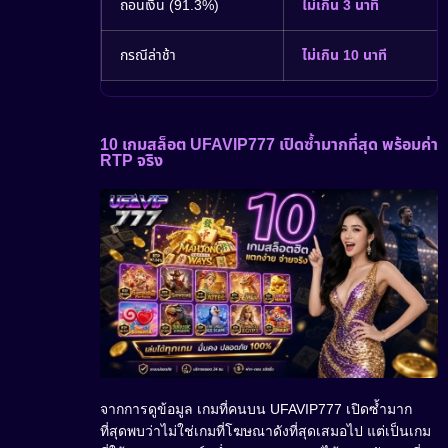
ถอนเงิน (91.3%)
ไม่เกิน 3 นาที
กรณีล่าช้า
ไม่เกิน 10 นาที
10 เกมสล็อต UFAVIP777 เปิดซ้ำมากที่สุด พร้อมค่า
RTP จริง
จากการดูข้อมูล เกมที่คนบน UFAVIP777 เปิดซ้ำมาก
ที่สุดพบว่าไม่ใช่เกมที่โฆษณาดังที่สุดเสมอไป แต่เป็นเกม