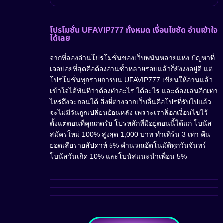
โปรโมชั่น UFAVIP777 ทั้งหมด เงื่อนไขชัด อ่านเข้าใจ
ได้เลย
จากที่ลองอ่านโปรโมชั่นของเว็บพนันหลายแห่ง ปัญหาที่
เจอบ่อยที่สุดคือต้องอ่านซ้ำหลายรอบแล้วก็ยังงงอยู่ดี แต่
โปรโมชั่นทุกรายการบน UFAVIP777 เขียนให้อ่านแล้ว
เข้าใจได้ทันทีว่าต้องทำอะไร ได้อะไร และต้องเล่นอีกเท่า
ไหร่ถึงจะถอนได้ สิ่งที่ต่างจากเว็บอื่นคือโปรที่รับไปแล้ว
จะไม่มีวันถูกเปลี่ยนย้อนหลัง เพราะเราล็อกเงื่อนไขไว้
ตั้งแต่ตอนที่คุณกดรับ โปรหลักที่มีอยู่ตอนนี้ได้แก่ โบนัส
สมัครใหม่ 100% สูงสุด 1,000 บาท ทำเทิร์น 3 เท่า คืน
ยอดเสียรายสัปดาห์ 5% คำนวณอัตโนมัติทุกวันจันทร์
โบนัสวันเกิด 10% และโบนัสแนะนำเพื่อน 5%