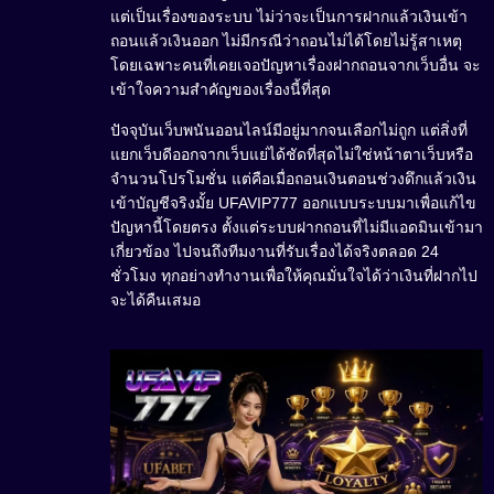
แต่เป็นเรื่องของระบบ ไม่ว่าจะเป็นการฝากแล้วเงินเข้า
ถอนแล้วเงินออก ไม่มีกรณีว่าถอนไม่ได้โดยไม่รู้สาเหตุ
โดยเฉพาะคนที่เคยเจอปัญหาเรื่องฝากถอนจากเว็บอื่น จะ
เข้าใจความสำคัญของเรื่องนี้ที่สุด
ปัจจุบันเว็บพนันออนไลน์มีอยู่มากจนเลือกไม่ถูก แต่สิ่งที่
แยกเว็บดีออกจากเว็บแย่ได้ชัดที่สุดไม่ใช่หน้าตาเว็บหรือ
จำนวนโปรโมชั่น แต่คือเมื่อถอนเงินตอนช่วงดึกแล้วเงิน
เข้าบัญชีจริงมั้ย UFAVIP777 ออกแบบระบบมาเพื่อแก้ไข
ปัญหานี้โดยตรง ตั้งแต่ระบบฝากถอนที่ไม่มีแอดมินเข้ามา
เกี่ยวข้อง ไปจนถึงทีมงานที่รับเรื่องได้จริงตลอด 24
ชั่วโมง ทุกอย่างทำงานเพื่อให้คุณมั่นใจได้ว่าเงินที่ฝากไป
จะได้คืนเสมอ