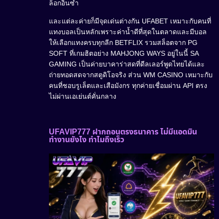
ล็อกอินซ้ำ
และแต่ละค่ายก็มีจุดเด่นต่างกัน UFABET เหมาะกับคนที่
แทงบอลเป็นหลักเพราะค่าน้ำดีที่สุดในตลาดและมีบอล
ให้เลือกแทงครบทุกลีก BETFLIX รวมสล็อตจาก PG
SOFT ที่เกมฮิตอย่าง MAHJONG WAYS อยู่ในนี้ SA
GAMING เป็นค่ายบาคาร่าสดที่ดีลเลอร์พูดไทยได้และ
ถ่ายทอดสดจากสตูดิโอจริง ส่วน WM CASINO เหมาะกับ
คนที่ชอบรูเล็ตและเสือมังกร ทุกค่ายเชื่อมผ่าน API ตรง
ไม่ผ่านเอเย่นต์คั่นกลาง
UFAVIP777 ฝากถอนตรงธนาคาร ไม่มีแอดมิน
ทำงานยังไง ทำไมถึงเร็ว