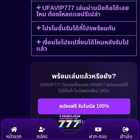
UFAVIP777 เล่นผ่านมือถือได้เลย
ไหม ต้องโหลดแอปรึเปล่า
โปรโมชั่นรับได้กี่โปรพร้อมกัน
เงื่อนไขโปรเปลี่ยนได้ไหมหลังรับไป
แล้ว
พร้อมเล่นแล้วหรือยัง?
UFAVIP777 เว็บตรงเชื่อมตรง UFABET ฝากถอนออโต้
ไม่มีขั้นต่ำ โบนัสสมัครใหม่ 100%
สมัครฟรี รับโบนัส 100%
ทางเข้าเล่นเลย
หน้าแรก
สมัคร
ฝาก-ถอน
เข้าเล่น