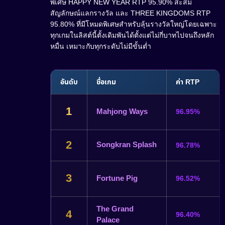
พิเศษ HAPPY NEW YEAR RTP 95.90% สะสม
สัญลักษณ์แลกรางวัล และ THREE KINGDOMS RTP
95.80% ที่มีโหมดพิเศษสำหรับลุ้นรางวัลใหญ่โดยเฉพาะ
ทุกเกมในลิสต์นี้ตั้งเดิมพันได้ตั้งแต่ไม่กี่บาทไปจนถึงหลัก
หมื่น เหมาะกับทุกระดับไม่มีขั้นต่ำ
อันดับ
ชื่อเกม
ค่า RTP
1
Mahjong Ways
96.95%
2
Songkran Splash
96.78%
3
Fortune Pig
96.52%
The Grand
4
96.40%
Palace