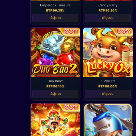
Emperor's Treasure
Candy Party
RTP 96.35%
RTP 96.20%
เข้าสู่ระบบ
เข้าสู่ระบบ
Duo Bao2
Lucky Ox
RTP 96.10%
RTP 96.00%
เข้าสู่ระบบ
เข้าสู่ระบบ