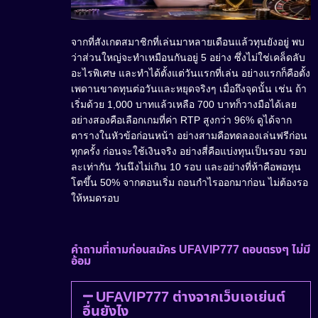
จากที่สังเกตสมาชิกที่เล่นมาหลายเดือนแล้วทุนยังอยู่ พบ
ว่าส่วนใหญ่จะทำเหมือนกันอยู่ 5 อย่าง ซึ่งไม่ใช่เคล็ดลับ
อะไรพิเศษ และทำได้ตั้งแต่วันแรกที่เล่น อย่างแรกก็คือตั้ง
เพดานขาดทุนต่อวันและหยุดจริงๆ เมื่อถึงจุดนั้น เช่น ถ้า
เริ่มด้วย 1,000 บาทแล้วเหลือ 700 บาทก็วางมือได้เลย
อย่างสองคือเลือกเกมที่ค่า RTP สูงกว่า 96% ดูได้จาก
ตารางในหัวข้อก่อนหน้า อย่างสามคือทดลองเล่นฟรีก่อน
ทุกครั้ง ก่อนจะใช้เงินจริง อย่างสี่คือแบ่งทุนเป็นรอบ รอบ
ละเท่ากัน วันนึงไม่เกิน 10 รอบ และอย่างที่ห้าคือพอทุน
โตขึ้น 50% จากตอนเริ่ม ถอนกำไรออกมาก่อน ไม่ต้องรอ
ให้หมดรอบ
คำถามที่ถามก่อนสมัคร UFAVIP777 ตอบตรงๆ ไม่มี
อ้อม
UFAVIP777 ต่างจากเว็บเอเย่นต์
อื่นยังไง