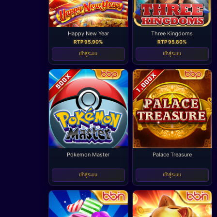
Happy New Year
Three Kingdoms
RTP 95.90%
RTP 95.80%
เข้าสู่ระบบ
เข้าสู่ระบบ
Pokemon Master
Palace Treasure
-
-
เข้าสู่ระบบ
เข้าสู่ระบบ